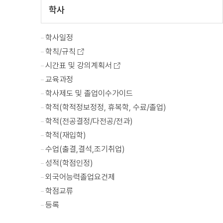
학사
학사일정
학칙/규칙
시간표 및 강의계획서
교육과정
학사제도 및 졸업이수가이드
학적(학적정보정정, 휴복학, 수료/졸업)
학적(전공결정/다전공/전과)
학적(재입학)
수업(출결,결석,조기취업)
성적(학점인정)
외국어능력졸업요건제
학점교류
등록