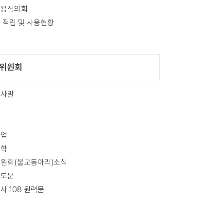
운용심의회
 적립 및 사용현황
위원회
인사말
사업
장학
원회(불교동아리)소식
기도문
사 108 원력문