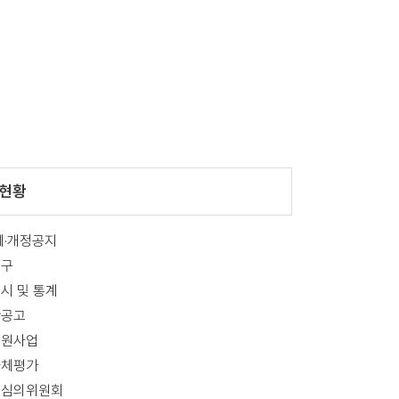
현황
제·개정공지
기구
시 및 통계
산공고
지원사업
자체평가
금심의위원회