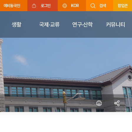
예비동국인
로그인
KOR
검색
팝업존
생활
국제·교류
연구·산학
커뮤니티