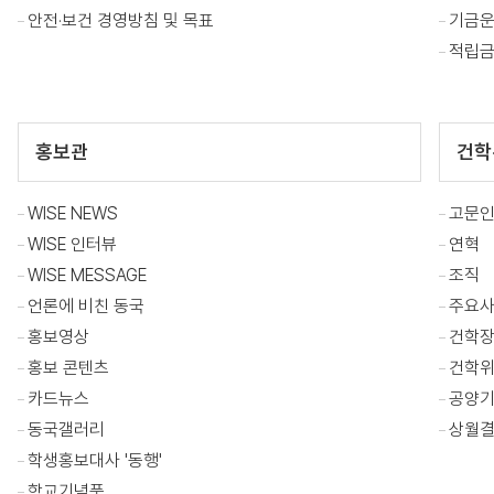
안전·보건 경영방침 및 목표
기금
적립금
홍보관
건학
WISE NEWS
고문
WISE 인터뷰
연혁
WISE MESSAGE
조직
언론에 비친 동국
주요
홍보영상
건학
홍보 콘텐츠
건학위
카드뉴스
공양
동국갤러리
상월결
학생홍보대사 '동행'
학교기념품