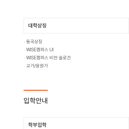
대학상징
동국상징
WISE캠퍼스 UI
WISE캠퍼스 비전 슬로건
교가/응원가
입학안내
학부입학