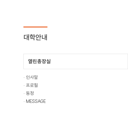
대학안내
열린총장실
인사말
프로필
동정
MESSAGE