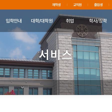
주메뉴 바로가기
푸터 바로가기
재학생
교직원
졸업생
입학안내
대학/대학원
취업
학사/장학
서비스