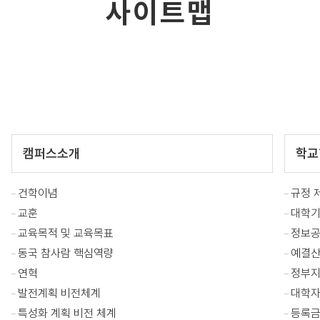
사이트맵
캠퍼스소개
학교
건학이념
규정 
교훈
대학
교육목적 및 교육목표
정보공
동국 참사람 핵심역량
예결
연혁
정부
발전계획 비전체계
대학
특성화 계획 비전 체계
등록