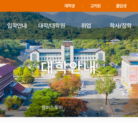
주메뉴 바로가기
푸터 바로가기
재학생
교직원
졸업생
입학안내
대학/대학원
취업
학사/장학
대학안내
캠퍼스투어