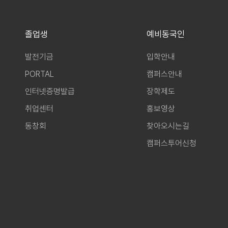
졸업생
예비동국인
발전기금
입학안내
PORTAL
캠퍼스안내
인터넷증명발급
장학제도
취업센터
홍보영상
동창회
찾아오시는길
캠퍼스투어신청