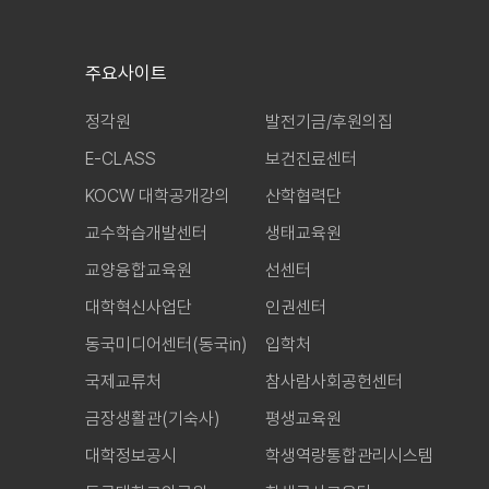
주요사이트
정각원
발전기금/후원의집
E-CLASS
보건진료센터
KOCW 대학공개강의
산학협력단
교수학습개발센터
생태교육원
교양융합교육원
선센터
대학혁신사업단
인권센터
동국미디어센터(동국in)
입학처
국제교류처
참사람사회공헌센터
금장생활관(기숙사)
평생교육원
대학정보공시
학생역량통합관리시스템