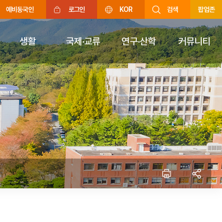
예비동국인
로그인
KOR
검색
팝업존
생활
국제·교류
연구·산학
커뮤니티