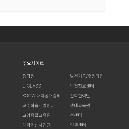
주요사이트
정각원
발전기금/후원의집
E-CLASS
보건진료센터
KOCW 대학공개강의
산학협력단
교수학습개발센터
생태교육원
교양융합교육원
선센터
대학혁신사업단
인권센터