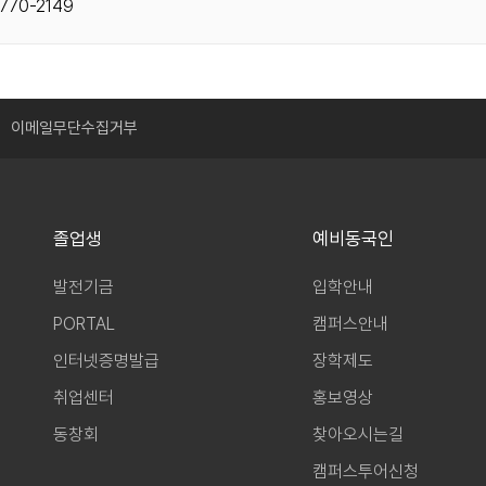
770-2149
이메일무단수집거부
졸업생
예비동국인
발전기금
입학안내
PORTAL
캠퍼스안내
인터넷증명발급
장학제도
취업센터
홍보영상
동창회
찾아오시는길
캠퍼스투어신청