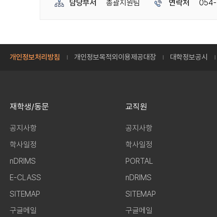
담당부서
총괄지원팀
연락처
054-
개인정보처리방침
개인정보목적외이용제공대장
대학정보공시
재학생/동문
교직원
공지사항
공지사항
학사일정
학사일정
nDRIMS
PORTAL
E-CLASS
nDRIMS
SITEMAP
SITEMAP
구글메일
구글메일