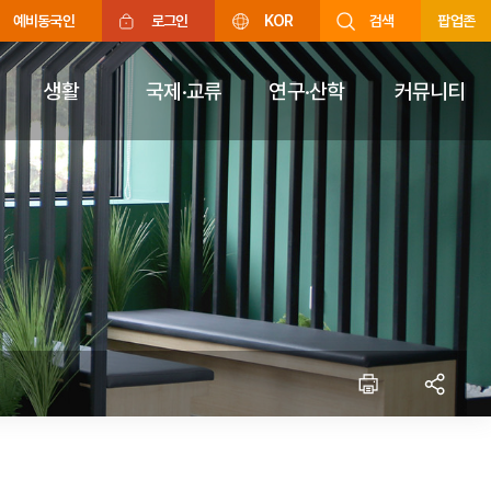
예비동국인
로그인
KOR
검색
팝업존
생활
국제·교류
연구·산학
커뮤니티