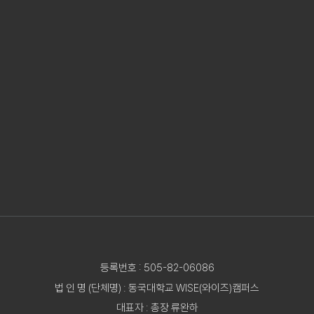
등록번호 : 505-82-06086
법 인 명 (단체명) : 동국대학교 WISE(와이즈)캠퍼스
대표자 : 총장 류완하