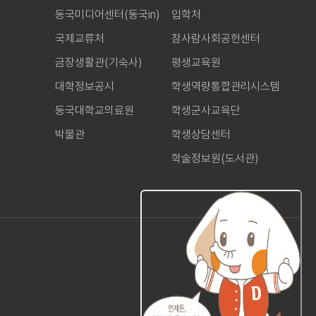
동국미디어센터(동국in)
입학처
국제교류처
참사람사회공헌센터
금장생활관(기숙사)
평생교육원
대학정보공시
학생역량통합관리시스템
동국대학교의료원
학생군사교육단
박물관
학생상담센터
학술정보원(도서관)