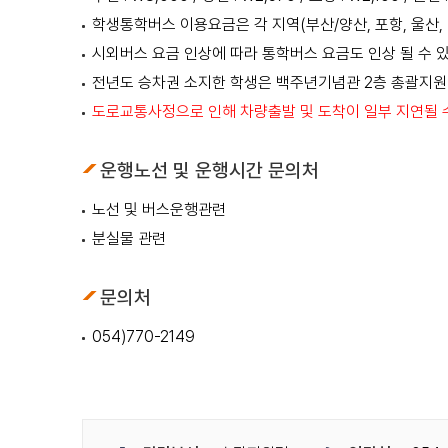
학생통학버스 이용요금은 각 지역(부산/양산, 포항, 울산,
시외버스 요금 인상에 따라 통학버스 요금도 인상 될 수 있
전년도 승차권 소지한 학생은 백주년기념관 2층 총괄지원
도로교통사정으로 인해 차량출발 및 도착이 일부 지연될 
운행노선 및 운행시간 문의처
노선 및 버스운행관련
분실물 관련
문의처
054)770-2149