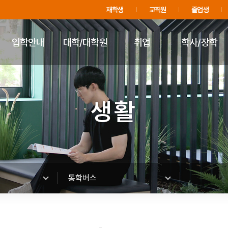
주메뉴 바로가기
푸터 바로가기
재학생
교직원
졸업생
입학안내
대학/대학원
취업
학사/장학
생활
통학버스