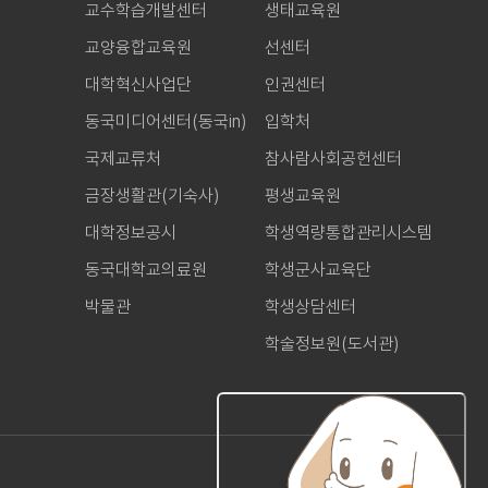
교수학습개발센터
생태교육원
교양융합교육원
선센터
대학혁신사업단
인권센터
동국미디어센터(동국in)
입학처
국제교류처
참사람사회공헌센터
금장생활관(기숙사)
평생교육원
대학정보공시
학생역량통합관리시스템
동국대학교의료원
학생군사교육단
박물관
학생상담센터
학술정보원(도서관)