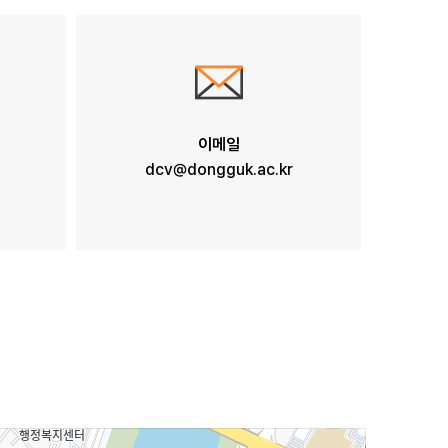
이메일
dcv@dongguk.ac.kr