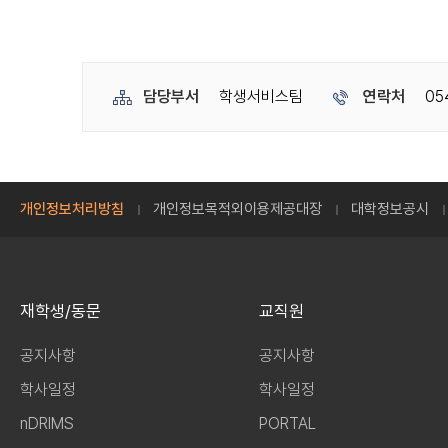
담당부서
학생서비스팀
연락처
05
개인정보처리방침
개인정보목적외이용제공대장
대학정보공시
재학생/동문
교직원
공지사항
공지사항
학사일정
학사일정
nDRIMS
PORTAL