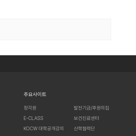
주요사이트
정각원
발전기금/후원의집
E-CLASS
보건진료센터
KOCW 대학공개강의
산학협력단