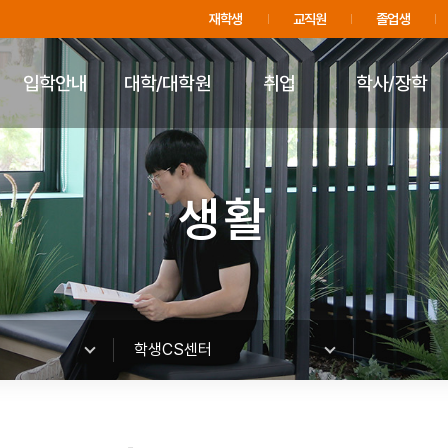
주메뉴 바로가기
푸터 바로가기
재학생
교직원
졸업생
입학안내
대학/대학원
취업
학사/장학
생활
학생CS센터