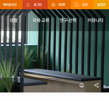
예비동국인
로그인
KOR
검색
팝업존
생활
국제·교류
연구·산학
커뮤니티