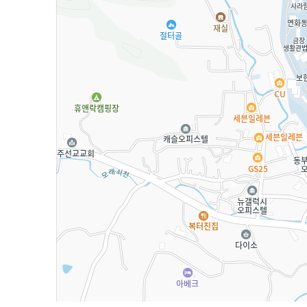
길찾기
지도
크게
보기