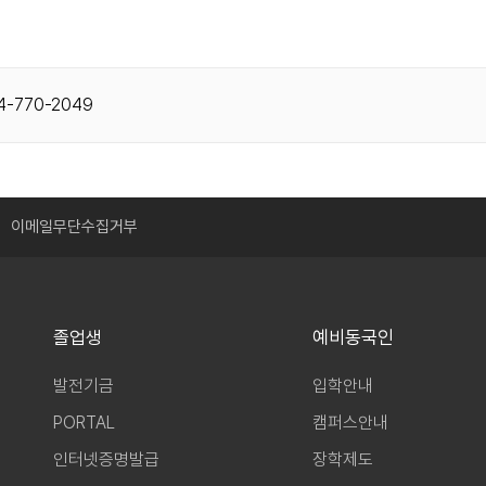
4-770-2049
이메일무단수집거부
졸업생
예비동국인
발전기금
입학안내
PORTAL
캠퍼스안내
인터넷증명발급
장학제도