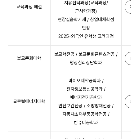
자유선택과정(교직과정/
교육과정 해설
다운
군사학과정)
현장실습학기제 / 창업대체학점
인정
2025-외국인 유학생 교육과정
불교학전공 / 불교문화콘텐츠전공 /
불교문화대학
다운
명상심리상담학과
바이오제약공학과 /
전자정보통신공학과 /
에너지전기공학과
글로컬에너지대학
다운
안전보건전공 / 소방방재전공 /
자동차소재부품공학전공 /
컴퓨터공학과