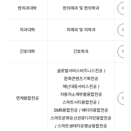
한의과대학
한의예과 및 한의학과
다운
의과대학
의예과 및 의학과
다운
간호대학
간호학과
다운
글로벌서비스비즈니스전공 /
문화콘텐츠기획전공
재난대응서비스전공 /
자동차소재부품융합전공
연계융합전공
다운
스마트시티융합전공 /
SMR융합전공 / 배터리융합전공
스마트문화유산관광디자인융합전공
/ 스마트생태치유명상융합전공