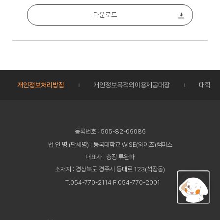
다운로드
개인정보처리방침
개인정보목적외이용제공대장
대학정
등록번호 : 505-82-06086
법 인 명 (단체명) : 동국대학교 WISE(와이즈)캠퍼스
대표자 : 총장 류완하
소재지 : 경상북도 경주시 동대로 123(석장동)
T.054-770-2114 F.054-770-2001