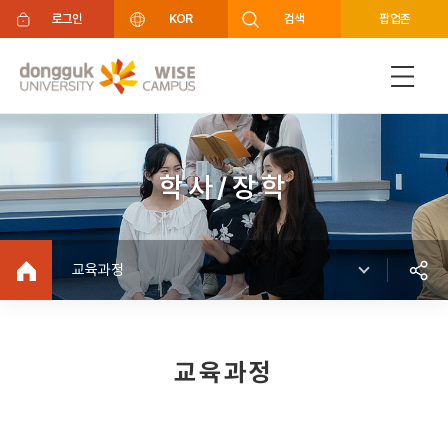
주메뉴 바로가기
푸터 바로가기
로그인
KOR
검색
팝업존
학사/장학
교육과정
교육과정