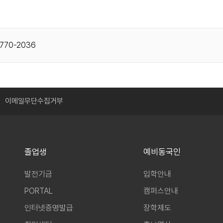
770-2036
이메일무단수집거부
졸업생
예비동국인
발전기금
입학안내
PORTAL
캠퍼스안내
인터넷증명발급
장학제도