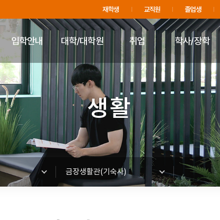
주메뉴 바로가기
푸터 바로가기
재학생
교직원
졸업생
입학안내
대학/대학원
취업
학사/장학
생활
금장생활관(기숙사)