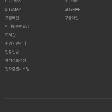
E-CLASS
nDRIMS
SITEMAP
SITEMAP
구글메일
구글메일
인터넷증명발급
도서관
취업지원센터
현장실습
학적정보정정
전자출결시스템