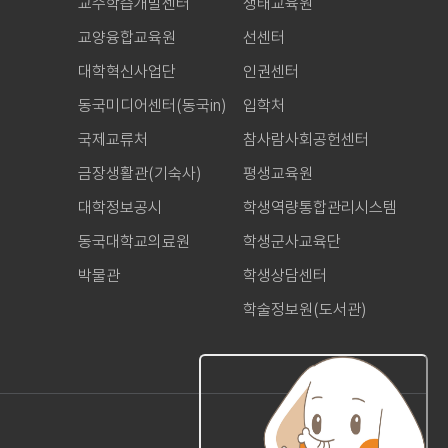
교수학습개발센터
생태교육원
교양융합교육원
선센터
대학혁신사업단
인권센터
동국미디어센터(동국in)
입학처
국제교류처
참사람사회공헌센터
금장생활관(기숙사)
평생교육원
대학정보공시
학생역량통합관리시스템
동국대학교의료원
학생군사교육단
박물관
학생상담센터
학술정보원(도서관)