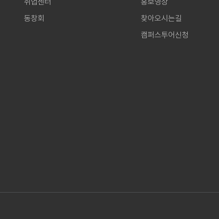
취업센터
홍보영상
동창회
찾아오시는길
캠퍼스투어신청