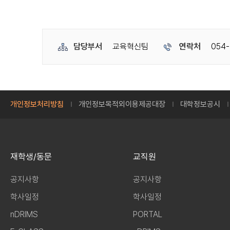
담당부서
교육혁신팀
연락처
054-
개인정보처리방침
개인정보목적외이용제공대장
대학정보공시
재학생/동문
교직원
공지사항
공지사항
학사일정
학사일정
nDRIMS
PORTAL