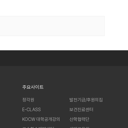
주요사이트
정각원
발전기금/후원의집
E-CLASS
보건진료센터
KOCW 대학공개강의
산학협력단