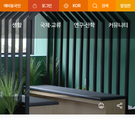
예비동국인
로그인
KOR
검색
팝업존
생활
국제·교류
연구·산학
커뮤니티