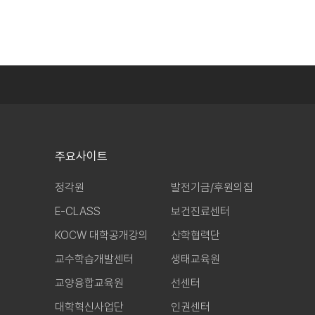
주요사이트
정각원
발전기금/후원의집
E-CLASS
보건진료센터
KOCW 대학공개강의
산학협력단
교수학습개발센터
생태교육원
교양융합교육원
선센터
대학혁신사업단
인권센터