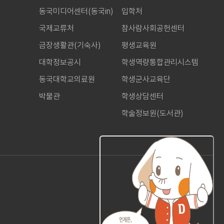
동국미디어센터(동국in)
입학처
국제교류처
참사람사회공헌센터
금장생활관(기숙사)
평생교육원
대학정보공시
학생역량통합관리시스템
동국대학교의료원
학생군사교육단
박물관
학생상담센터
학술정보원(도서관)