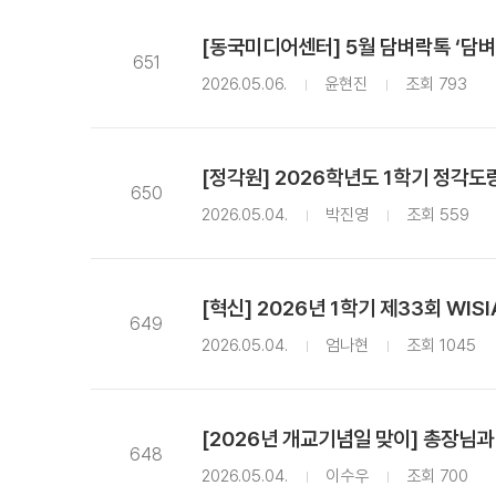
[동국미디어센터] 5월 담벼락톡 ‘담벼
651
2026.05.06.
윤현진
조회 793
[정각원] 2026학년도 1학기 정각도
650
2026.05.04.
박진영
조회 559
[혁신] 2026년 1학기 제33회 WI
649
2026.05.04.
엄나현
조회 1045
[2026년 개교기념일 맞이] 총장님
648
2026.05.04.
이수우
조회 700