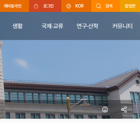
예비동국인
로그인
KOR
검색
팝업존
생활
국제·교류
연구·산학
커뮤니티