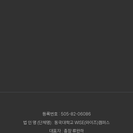
등록번호 : 505-82-06086
법 인 명 (단체명) : 동국대학교 WISE(와이즈)캠퍼스
대표자 : 총장 류완하