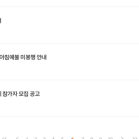
내
국인 아침예불 미봉행 안내
 참가자 모집 공고