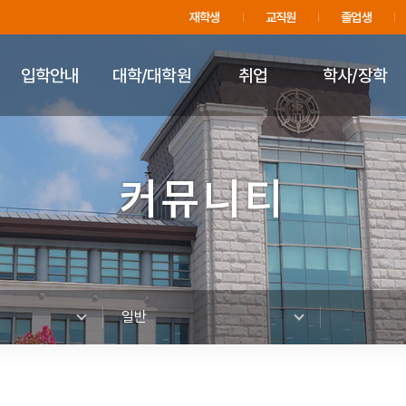
주메뉴 바로가기
푸터 바로가기
재학생
교직원
졸업생
입학안내
대학/대학원
취업
학사/장학
커뮤니티
일반