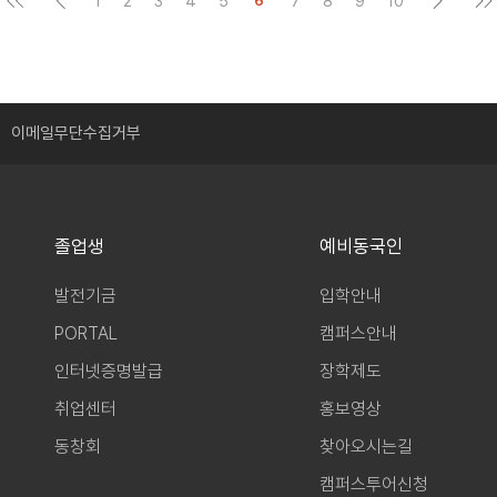
1
2
3
4
5
7
8
9
10
6
이메일무단수집거부
졸업생
예비동국인
발전기금
입학안내
PORTAL
캠퍼스안내
인터넷증명발급
장학제도
취업센터
홍보영상
동창회
찾아오시는길
캠퍼스투어신청