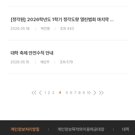
[정각원] 2026학년도 1학기 정각도량 열린법회 마지막 회차 봉행 안내(5회차)
2026.05.18.
박진영
조회 443
대학 축제 안전수칙 안내
2026.05.15.
제민주
조회 579
1
2
3
5
6
7
8
9
10
4
개인정보처리방침
개인정보목적외이용제공대장
대학정