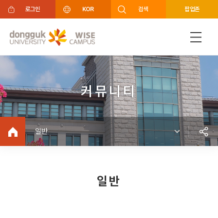
주메뉴 바로가기
푸터 바로가기
로그인
KOR
검색
팝업존
커뮤니티
일반
일반