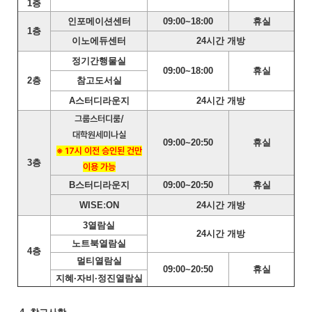
1층
인포메이션센터
09:00~18:00
휴실
1층
이노에듀센터
24시간 개방
정기간행물실
09:00~18:00
휴실
2층
참고도서실
A스터디라운지
24시간 개방
그룹스터디룸/
대학원세미나실
09:00~20:50
휴실
※ 17시 이전 승인된 건만
3층
이용 가능
B스터디라운지
09:00~20:50
휴실
WISEːON
24시간 개방
3열람실
24시간 개방
노트북열람실
4층
멀티열람실
09:00~20:50
휴실
지혜·자비·정진열람실