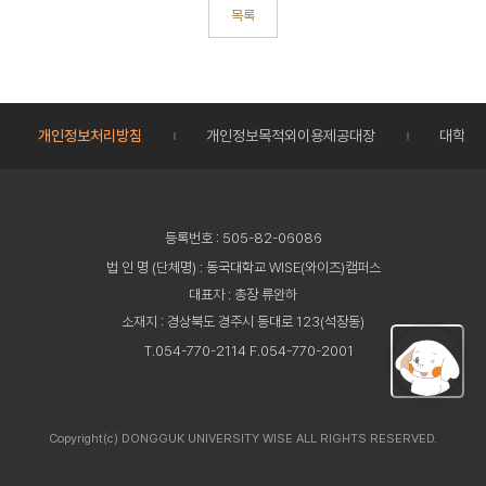
목록
개인정보처리방침
개인정보목적외이용제공대장
대학정
등록번호 : 505-82-06086
법 인 명 (단체명) : 동국대학교 WISE(와이즈)캠퍼스
대표자 : 총장 류완하
소재지 : 경상북도 경주시 동대로 123(석장동)
T.054-770-2114 F.054-770-2001
Copyright(c) DONGGUK UNIVERSITY WISE ALL RIGHTS RESERVED.