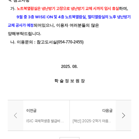
4. 참고사항
가.
노트북열람실은 냉난방기 고장으로 냉난방기 교체 시까지 임시 휴실
하며,
9월 중 3층 WISE:ON 및 4층 노트북열람실, 멀티열람실의 노후 냉난방기
교체 공사가 예정
되어있으니, 이용자 여러분들의 많은
양해부탁드립니다.
나. 이용문의 : 참고도서실(054-770-2455)
2025. 08.
학 술 정 보 원 장
이전글
다음글
ISIC 국제학생증 발급비 지원행사 안내
[혁신] 2025-2학기 마음호흡산책 챌린지 비교과 수강인원 모집