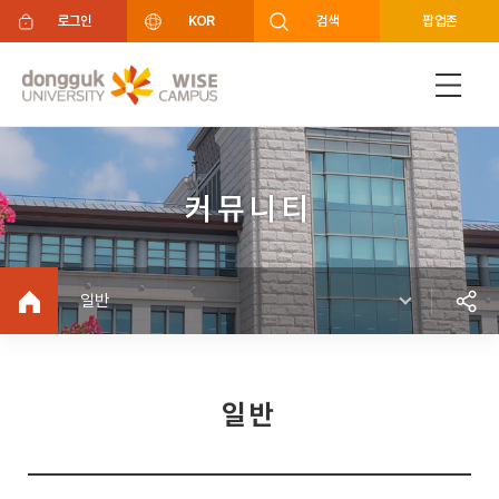
주메뉴 바로가기
푸터 바로가기
로그인
KOR
검색
팝업존
커뮤니티
일반
일반