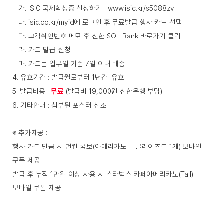
가. ISIC 국제학생증 신청하기 :
www.isic.kr/s5088zv
나.
isic.co.kr/myid
에 로그인 후 무료발급 행사 카드 선택
다. 고객확인번호 메모 후 신한 SOL Bank 바로가기 클릭
라. 카드 발급 신청
마. 카드는 업무일 기준 7일 이내 배송
4. 유효기간 : 발급월로부터 1년간 유효
5. 발급비용 :
무료
(발급비 19,000원 신한은행 부담)
6. 기타안내 : 첨부된 포스터 참조
※ 추가제공 :
행사 카드 발급 시 던킨 콤보(아메리카노 + 글레이즈드 1개) 모바일
쿠폰 제공
발급 후 누적 1만원 이상 사용 시 스타벅스 카페아메리카노(Tall)
모바일 쿠폰 제공