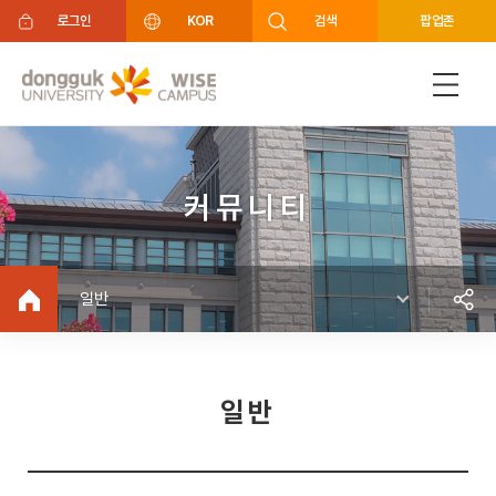
주메뉴 바로가기
푸터 바로가기
로그인
KOR
검색
팝업존
커뮤니티
일반
일반