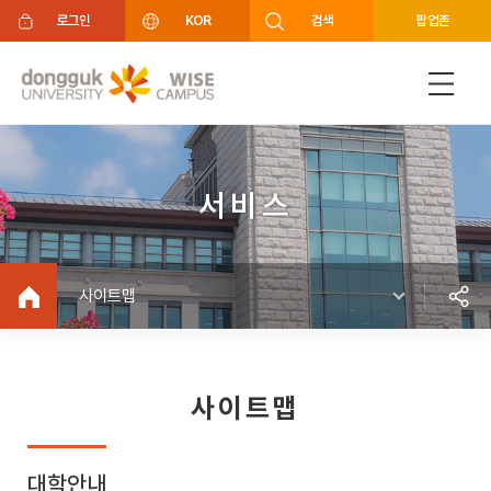
주메뉴 바로가기
푸터 바로가기
로그인
KOR
검색
팝업존
서비스
사이트맵
사이트맵
대학안내