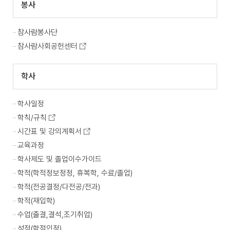
봉사
참사람봉사단
참사람사회공헌센터
학사
학사일정
학칙/규칙
시간표 및 강의계획서
교육과정
학사제도 및 졸업이수가이드
학적(학적정보정정, 휴복학, 수료/졸업)
학적(전공결정/다전공/전과)
학적(재입학)
수업(출결,결석,조기취업)
성적(학점인정)