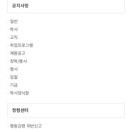
공지사항
일반
학사
교직
취업프로그램
채용공고
장학/봉사
행사
입찰
기금
학사양식함
청렴센터
행동강령 위반신고