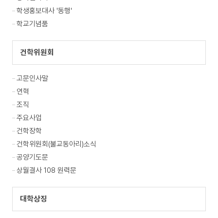
학생홍보대사 '동행'
학교기념품
건학위원회
고문인사말
연혁
조직
주요사업
건학장학
건학위원회(불교동아리)소식
공양기도문
상월결사 108 원력문
대학상징