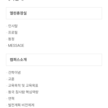
열린총장실
인사말
프로필
동정
MESSAGE
캠퍼스소개
건학이념
교훈
교육목적 및 교육목표
동국 참사람 핵심역량
연혁
발전계획 비전체계