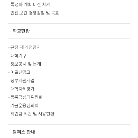
특성화 계획 비전 체계
안전·보건 경영방침 및 목표
학교현황
규정 제·개정공지
대학기구
정보공시 및 통계
예결산공고
정부지원사업
대학자체평가
등록금심의위원회
기금운용심의회
적립금 적립 및 사용현황
캠퍼스 안내