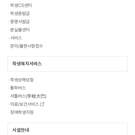
학생CS센터
학생증발급
증명서발급
분실물센터
서비스
문의/불편사항접수
학생복지서비스
학생상해보험
통학버스
셔틀버스(学校大巴)
의료/보건서비스
장애학생지원
시설안내