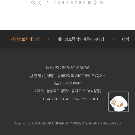
2
3
4
5
6
7
8
9
10
1
개인정보처리방침
개인정보목적외이용제공대장
대학정
등록번호 : 505-82-06086
법 인 명 (단체명) : 동국대학교 WISE(와이즈)캠퍼스
대표자 : 총장 류완하
소재지 : 경상북도 경주시 동대로 123(석장동)
T.054-770-2114 F.054-770-2001
Copyright(c) DONGGUK UNIVERSITY WISE ALL RIGHTS RESERVED.