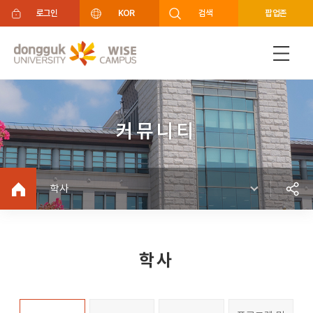
주메뉴 바로가기
푸터 바로가기
로그인
KOR
검색
팝업존
커뮤니티
학사
학사