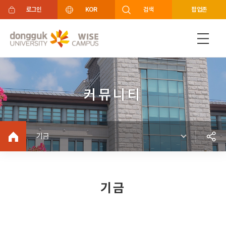
주메뉴 바로가기
푸터 바로가기
로그인
KOR
검색
팝업존
커뮤니티
기금
기금