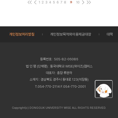
1
2
3
4
5
6
7
8
10
9
개인정보처리방침
개인정보목적외이용제공대장
대학정
등록번호 : 505-82-06086
법 인 명 (단체명) : 동국대학교 WISE(와이즈)캠퍼스
대표자 : 총장 류완하
소재지 : 경상북도 경주시 동대로 123(석장동)
T.054-770-2114 F.054-770-2001
Copyright(c) DONGGUK UNIVERSITY WISE ALL RIGHTS RESERVED.