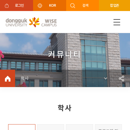
주메뉴 바로가기
푸터 바로가기
로그인
KOR
검색
팝업존
커뮤니티
학사
학사