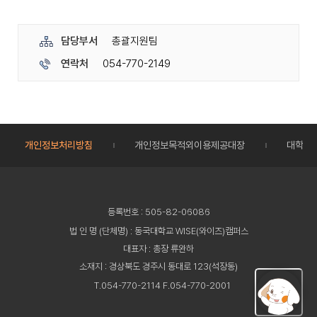
담당부서
총괄지원팀
연락처
054-770-2149
개인정보처리방침
개인정보목적외이용제공대장
대학정
등록번호 : 505-82-06086
법 인 명 (단체명) : 동국대학교 WISE(와이즈)캠퍼스
대표자 : 총장 류완하
소재지 : 경상북도 경주시 동대로 123(석장동)
T.054-770-2114 F.054-770-2001