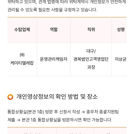
위탁하고 있으며, 관계 법령에 따라 위탁계약시 개인정보가 안전하게
관리될 수 있도록 필요한 사항을 규정하고 있습니다.
수탑업체
역할
직위
성명
대구/
㈜
운영관리책임자
경북법인고객영업단
이상균
케이티텔레캅
과장
개인영상정보의 확인 방법 및 장소
통합상황실(본관 1층) 방문 후 신청서 작성 → 총무처 총괄지원팀
제출 → 본관 1층 통합상황실을 방문하시면 확인 가능합니다.