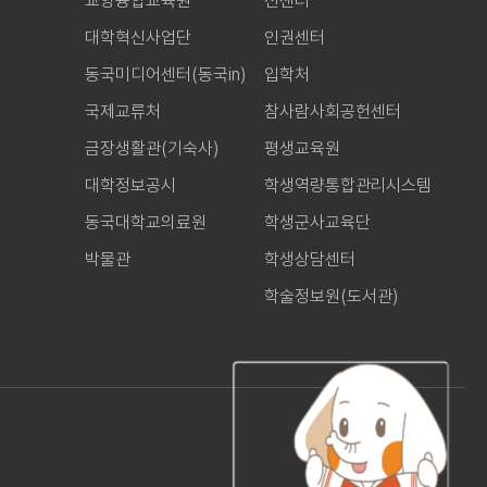
교양융합교육원
선센터
대학혁신사업단
인권센터
동국미디어센터(동국in)
입학처
국제교류처
참사람사회공헌센터
금장생활관(기숙사)
평생교육원
대학정보공시
학생역량통합관리시스템
동국대학교의료원
학생군사교육단
박물관
학생상담센터
학술정보원(도서관)