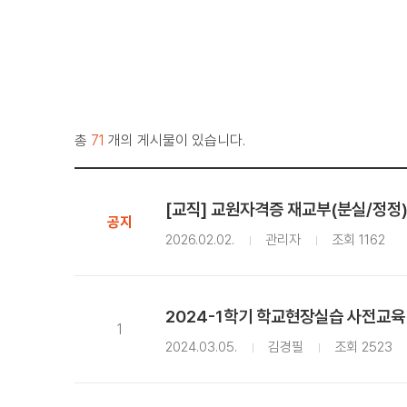
총
71
개의 게시물이 있습니다.
[교직] 교원자격증 재교부(분실/정정)
공지
2026.02.02.
관리자
조회 1162
2024-1학기 학교현장실습 사전교
1
2024.03.05.
김경필
조회 2523