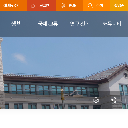
예비동국인
로그인
KOR
검색
팝업존
생활
국제·교류
연구·산학
커뮤니티