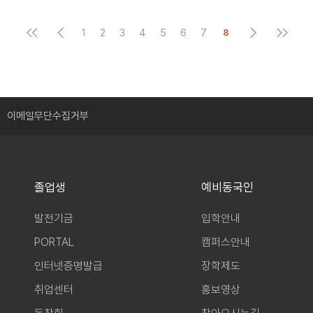
1
2
3
4
5
6
7
8
이메일무단수집거부
졸업생
예비동국인
발전기금
입학안내
PORTAL
캠퍼스안내
인터넷증명발급
장학제도
취업센터
홍보영상