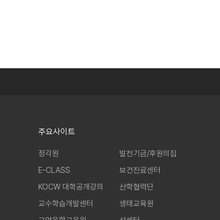
주요사이트
정각원
발전기금/후원의집
E-CLASS
보건진료센터
KOCW 대학공개강의
산학협력단
교수학습개발센터
생태교육원