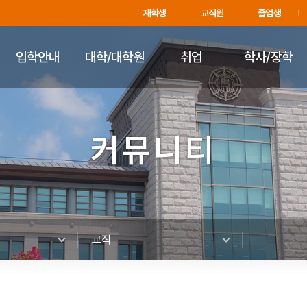
주메뉴 바로가기
푸터 바로가기
재학생
교직원
졸업생
입학안내
대학/대학원
취업
학사/장학
커뮤니티
교직