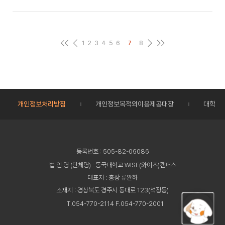
1
2
3
4
5
6
8
7
개인정보처리방침
개인정보목적외이용제공대장
대학정
등록번호 : 505-82-06086
법 인 명 (단체명) : 동국대학교 WISE(와이즈)캠퍼스
대표자 : 총장 류완하
소재지 : 경상북도 경주시 동대로 123(석장동)
T.054-770-2114 F.054-770-2001