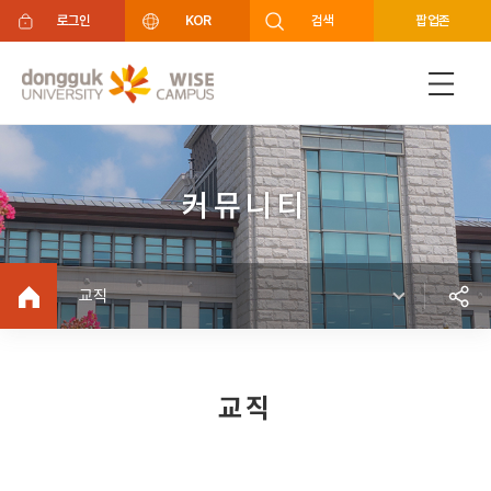
주메뉴 바로가기
푸터 바로가기
로그인
KOR
검색
팝업존
커뮤니티
교직
교직