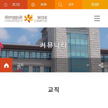
주메뉴 바로가기
푸터 바로가기
로그인
KOR
검색
팝업존
커뮤니티
교직
교직