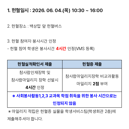
1.
헌혈일시
: 2026. 06. 04.(목
) 10:30 ~ 16:00
2.
헌혈장소
:
백상탑 앞 헌혈버스
3.
헌혈 참여자 봉사시간 인정
-
헌혈 참여 학생은 봉사시간
4
시간
인정
(VMS
등록
)
헌혈실적확인서 제출
헌혈증 제출
참사람인재장학 및
참사람마일리지장학 비교과활동
참사람마일리지 장학 선발시
마일리지
2
점
부여
4
시간
인정
※
사회봉사활동
1,2,3
교과목 학점 취득을 위한 봉사 시간으로는
인정되지 않음
※
마일리지 적립은 헌혈증 실물을 학생서비스팀
(
학생회관
2
층
)
에
제출해주셔야 합니다
.