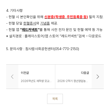
4.
기타사항
-
헌혈 시 본인확인을 위해
신분증
(
학생증
,
주민등록증 등
)
필히 지참
.
-
헌혈 당일
헌혈증서
와
기념품
제공
.
-
헌혈 앱
“
레드커넥트
”
를 통해 사전 전자 문진 및 헌혈 예약 등 가능
※
설치경로
:
플레이스토어
/
앱 스토어
“
레드커넥트
”
검색
–
다운로드
5.
문의사항
:
참사람사회공헌센터
(054-770-2150)
이전글
다음글
2026학년도 재학생 모교방문단 모집 안내(추가모집2차)
2026-2학기 청년창업농장학금 신청 안내
목록