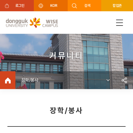
주메뉴 바로가기
푸터 바로가기
로그인
KOR
검색
팝업존
커뮤니티
장학/봉사
장학/봉사