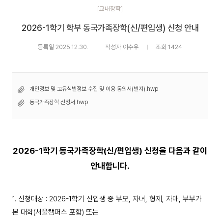
[교내장학]
2026-1학기 학부 동국가족장학(신/편입생) 신청 안내
등록일 2025.12.30.
작성자 이수우
조회 1424
개인정보 및 고유식별정보 수집 및 이용 동의서(별지).hwp
동국가족장학 신청서.hwp
2026-1
학기 동국가족장학
(
신/편입생
)
신청을 다음과 같이
안내합니다
.
1.
신청대상
: 2026-1
학기 신입생 중 부모
,
자녀
,
형제
,
자매
,
부부가
본 대학(서울캠퍼스 포함) 또는