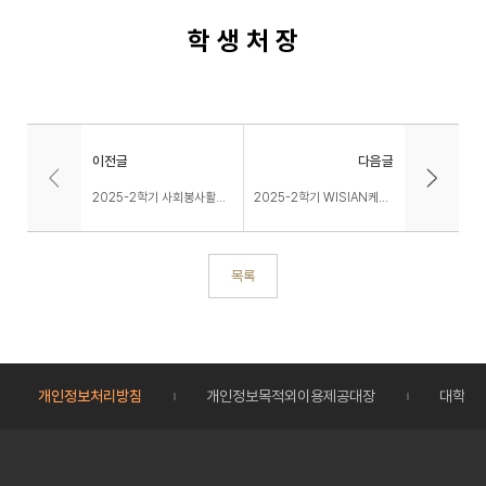
학 생 처 장
이전글
다음글
2025-2학기 사회봉사활동 1,2,3 교과목 이수자 학점인정 여부 안내
2025-2학기 WISIAN케어장학(국가장학Ⅱ유형 대응) 지급 안내
목록
개인정보처리방침
개인정보목적외이용제공대장
대학정