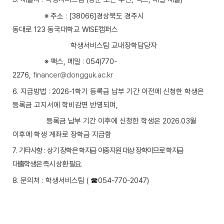
※
주소
: [38066]
경상북도 경주시
동대로
123
동국대학교 WISE캠퍼스
학생서비스팀 교내장학담당자
※ 팩스, 메일
: 054)770-
2276,
financer@dongguk.ac.kr
6.
지급방법 :
2026-1
학기 등록금 납부 기간 이전에 신청한 학생은
등록금 고지서에 학비감면 반영되며,
등록금 납부 기간 이후에 신청한 학생은 2026.03월
이후에 학생 계좌로 장학금 지급함
7.
기타사항
:
상기 장학은 학자금 이중지원 대상 장학이므로 학자금
대출학생은 즉시 상환 필요
.
8.
문의처
:
학생서비스팀
(
☎
054-770-2047)