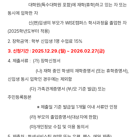
대학원(특수대학원 포함)에 재학
(
휴학
)
하고 있는 자 또는
동시에 입학한 자
신(편)입생의 부모가 WISE캠퍼스 학사과정을 졸업한 자
(2025학년도부터 적용)
2.
장학금액
:
학부 신입생
1
명 수업료
15%
3.
신청기간
: 2025.12.29.(
월
) ~ 2026.02.27(금)
4.
제출서류
: (
가
)
장학신청서
(
나
)
재학 중인 학생의 재학증명서
(
또는 휴학증명서
),
신입생 동시 입학인 경우에는 제외함
(
다
)
가족관계증명서
(
부
/
모 기준 발급
)
또는
주민등록등본
※
제출일 기준 발급일
1
개월 이내 서류만 인정
(라) 부모의 졸업증명서(대상자에 한함)
(마
)
개인정보 수집 및 이용 동의서
5.
제출처
:
학생서비스팀
(
방문 또는 우편, 팩스, 메일 제출
)