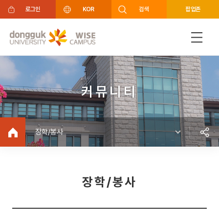
주메뉴 바로가기
푸터 바로가기
로그인
KOR
검색
팝업존
커뮤니티
장학/봉사
장학/봉사