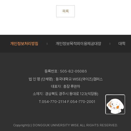
목록
개인정보처리방침
개인정보목적외이용제공대장
대학정
등록번호 : 505-82-06086
법 인 명 (단체명) : 동국대학교 WISE(와이즈)캠퍼스
대표자 : 총장 류완하
소재지 : 경상북도 경주시 동대로 123(석장동)
T.054-770-2114 F.054-770-2001
Copyright(c) DONGGUK UNIVERSITY WISE ALL RIGHTS RESERVED.