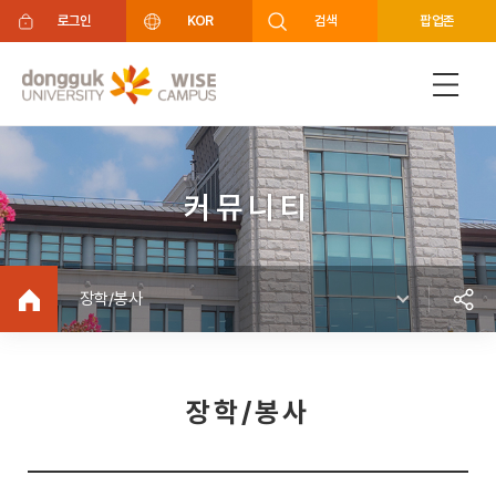
주메뉴 바로가기
푸터 바로가기
로그인
KOR
검색
팝업존
커뮤니티
장학/봉사
장학/봉사