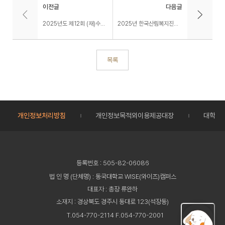
이전글
다음글
2025년도 제12회 (재)수림재단 동교인재상 선발 안내
2025년 한국산림복지진흥원 녹색장학사업 장학생 선발 안내
목록
개인정보처리방침
개인정보목적외이용제공대장
대학정
등록번호 : 505-82-06086
법 인 명 (단체명) : 동국대학교 WISE(와이즈)캠퍼스
대표자 : 총장 류완하
소재지 : 경상북도 경주시 동대로 123(석장동)
T.054-770-2114 F.054-770-2001