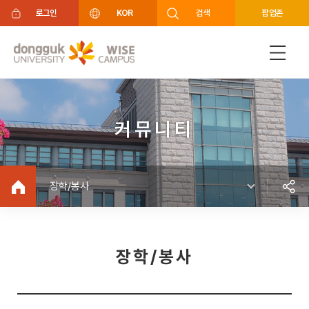
주메뉴 바로가기
푸터 바로가기
로그인
KOR
검색
팝업존
커뮤니티
장학/봉사
장학/봉사