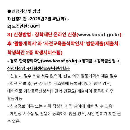
●
신청기간 및 방법
1)
신청기간
:
2025
년
3
월
4
일
(
화
) ~
2)
모집인원
: 00
명
3
)
신청방법
:
장학재단
온라인 신청
(
www.kosaf.go.kr
)
후
‘
활동계획서
’
와
‘
사전교육출석확인서
’
방문제출
(
제출처
:
학생회관
2
층 학생서비스팀
)
-
경로
:
한국장학재단
(www.kosaf.go.kr)
→
장학금
→
장학금신청
→
신청서작성
→
대학생청소년지원장학금
-
신청 시 필수 제출 서류 없으며
,
선발 이후 활동계획서 제출 필수
-
학생 선발 후
,
근로기관이 시스템에 등록되어있지 않은 경우
,
대학으로 기관등록신청서
(
기관확 인필요
)
제출하여 등록된 이후
활동가능
-
신청정보 미흡 또는 허위 작성시 사업 참여에 제한 될 수 있음
-
개인정보 수집 및 활용에 동의하지 않을 경우
,
사업 참여가 제한 될
수 있음