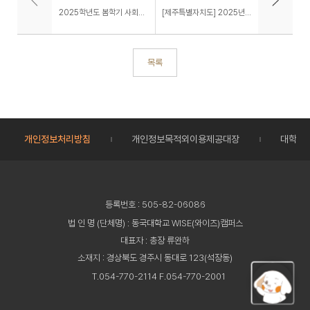
2025학년도 봄학기 사회봉사활동1(구. 행복나눔봉사) 교과목 이수 안내
[제주특별자치도] 2025년 상반기 학자금대출이자지원 안내
목록
개인정보처리방침
개인정보목적외이용제공대장
대학정
등록번호 : 505-82-06086
법 인 명 (단체명) : 동국대학교 WISE(와이즈)캠퍼스
대표자 : 총장 류완하
소재지 : 경상북도 경주시 동대로 123(석장동)
T.054-770-2114 F.054-770-2001