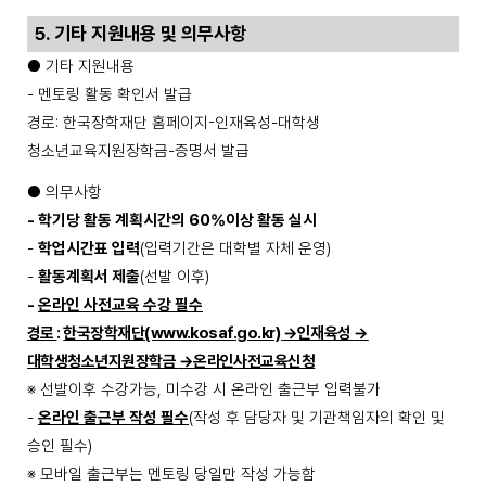
5.
기타 지원내용 및 의무사항
●
기타 지원내용
-
멘토링 활동 확인서 발급
경로
:
한국장학재단 홈페이지
-
인재육성
-
대학생
청소년교육지원장학금
-
증명서 발급
●
의무사항
-
학기당
활동 계획시간의
60
%
이상 활동 실시
-
학업시간표 입력
(
입력기간은 대학별 자체 운영
)
-
활동계획서 제출
(
선발 이후
)
-
온라인 사전교육 수강 필수
경로
:
한국장학재단
(www.kosaf.go.kr)
→
인재육성
→
대학생청소년지원장학금
→
온라인사전교육신청
※
선발이후 수강가능
,
미수강 시 온라인 출근부 입력불가
-
온라인 출근부 작성 필수
(
작성 후 담당자 및 기관책임자의 확인 및
승인 필수
)
※
모바일 출근부는 멘토링 당일만 작성 가능함