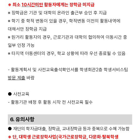
※
최소
10
시간미만
활동자에게는 장학금 미지급
※
장학금은 기관 및 대학의 온라인 출근부 승인 후 지급
※
학기 중 학적 변동이 있을 경우
,
학적변동 이전의 활동내역에
대해서만 장학금 지급
※
원거리 활동자의 경우
,
근로기관과 대학의 협의하여 이동시간 중
일부 인정 가능
※
타지역 아동센터의 경우
,
학교 상황에 따라 우선 종료될 수 있음
-
활동계획서 및 사전교육출석확인서를 학생회관
2
층 학생서비스팀
방문 제출
바람
●
사전교육
-
활동기관 배정 후 활동 시작 전 사전교육 필수
6.
유의사항
●
재단의 학자금대출
,
장학금
,
교내장학금 등과 중복으로 수혜 가능함
※
단
,
대학생 근로장학사업
(
국가근로장학금
,
다문화
·
탈북학생