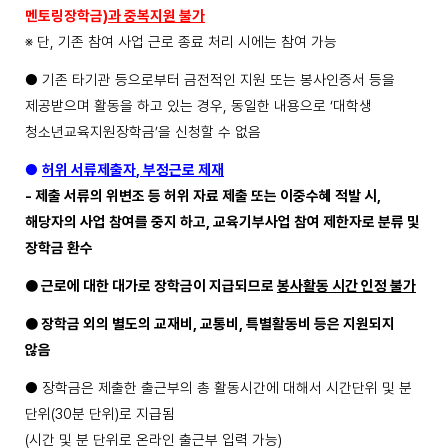
멘토링장학금
)
과 중복지원 불가
※
단
,
기존 참여 사업 근로 종료 처리 시에는 참여 가능
●
기존 타기관 등으로부터 금전적인 지원 또는 봉사인증서 등을
제공받으며 활동을 하고 있는 경우
,
동일한 내용으로
‘
대학생
청소년교육지원장학금
’
을 신청할 수 없음
●
허위 서류제출자
,
부정근로 제재
-
제출 서류의 위변조 등 허위 자료 제출 또는 이중수혜 적발 시
,
해당자의 사업 참여를 중지
하고
,
교육기부사업 참여 제한자로 분류 및
장학금 환수
●
근로에 대한 대가로 장학금이 지급되므로
봉사활동 시간 인정 불가
●
장학금 외의 별도의 교재비
,
교통비
,
특별활동비 등은 지원되지
않음
●
장학금은 제출한 출근부의 총 활동시간에 대해서 시간단위 및 분
단위
(30
분 단위
)
로 지급됨
(
시간 및 분 단위로 온라인 출근부 입력 가능
)