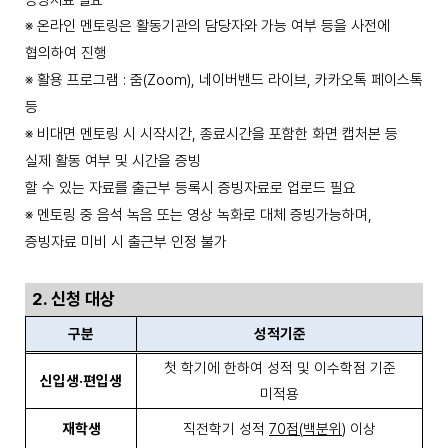
증빙자료 필요
※
온라인 멘토링은 활동기관의 담당자와 가능 여부 등을 사전에
협의하여 진행
※
활용 프로그램
:
줌
(Zoom),
네이버밴드 라이브
,
카카오톡 페이스톡
등
※
비대면 멘토링 시 시작시간
,
종료시간을 포함한 화면 캡처본 등
실제 활동 여부 및 시간을 증빙
할 수 있는 자료를 출근부 등록시 증빙자료로 업로드 필요
※
멘토링 중 음석 녹음 또는 영상 녹화로 대체 증빙가능하며
,
증빙자료 미비 시 출근부 인정 불가
2.
신청 대상
구분
성적기준
첫 학기에 한하여 성적 및 이수학점 기준
신입생
·
편입생
미적용
재학생
직전학기 성적
70
점
(
백분위
)
이상