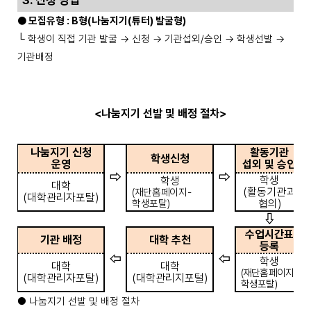
3.
신청 방법
●
모집유형
: B
형
(
나눔지기
(
튜터
)
발굴형
)
└
학생이 직접 기관 발굴
→
신청
→
기관섭외
/
승인
→
학생선발
→
기관배정
<
나눔지기 선발 및 배정 절차
>
나눔지기 신청
활동기관
학생신청
운영
섭외 및 승인
⇨
⇨
학생
학생
대학
(
활동기관과
(
재단홈페이지
-
(
대학관리자포탈
)
학생포탈
)
협의
)
⇩
수업시간표
기관 배정
대학 추천
등록
⇦
⇦
학생
대학
대학
(
재단홈페이지
-
(
대학관리자포탈
)
(
대학관리지포털
)
학생포탈
)
●
나눔지기 선발 및 배정 절차