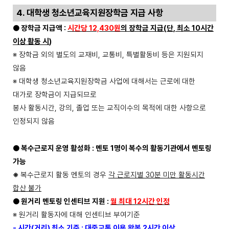
4.
대학생 청소년교육지원장학금 지급 사항
●
장학금 지급액
:
시간당
12,430
원
의 장학금 지급
(
단
,
최소
10
시간
이상 활동 시
)
※
장학금 외의 별도의 교재비
,
교통비
,
특별활동비 등은 지원되지
않음
※
대학생 청소년교육지원장학금 사업에 대해서는 근로에 대한
대가로 장학금이 지급되므로
봉사 활동시간
,
강의
,
졸업 또는 교직이수의 목적에 대한 사항으로
인정되지 않음
●
복수근로지 운영 활성화
:
멘토
1
명이 복수의 활동기관에서 멘토링
가능
※
복수근로지 활동 멘토의 경우
각 근로지별
30
분 미만 활동시간
합산 불가
●
원거리 멘토링 인센티브 지원
:
월 최대
12
시간 인정
※
원거리 활동자에 대해 인센티브 부여기준
-
시간
(
거리
)
최소 기준
:
대중교통 이용 왕복
2
시간 이상