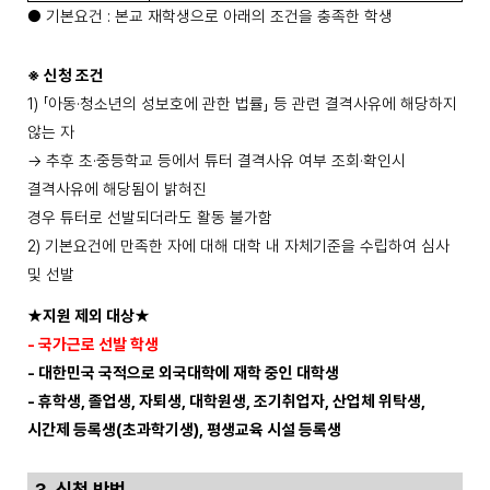
●
기본요건
:
본교 재학생으로 아래의 조건을 충족한 학생
※
신청 조건
1)
「
아동
·
청소년의 성보호에 관한 법률
」
등 관련 결격사유에 해당하지
않는 자
→
추후 초
·
중등학교 등에서 튜터 결격사유 여부 조회
·
확인시
결격사유에 해당됨이 밝혀진
경우 튜터로 선발되더라도 활동 불가함
2)
기본요건에 만족한 자에 대해 대학 내 자체기준을 수립하여 심사
및 선발
★
지원 제외 대상
★
-
국가근로 선발 학생
-
대한민국 국적으로 외국대학에 재학 중인 대학생
-
휴학생
,
졸업생
,
자퇴생
,
대학원생
,
조기취업자
,
산업체 위탁생
,
시간제 등록생(초과학기생)
,
평생교육 시설 등록생