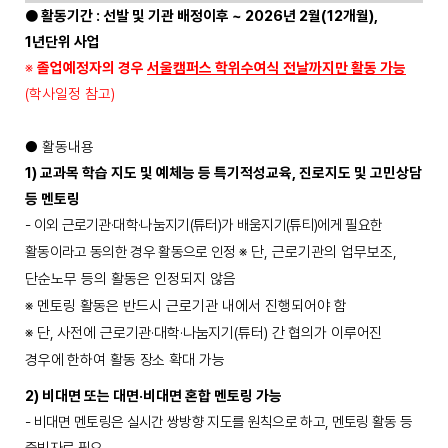
●
활동기간
:
선발 및 기관 배정이후
~ 2026
년
2
월
(12
개월
),
1
년단위 사업
※
졸업예정자의 경우
서울캠퍼스 학위수여식 전날까지만 활동 가능
(
학사일정 참고
)
●
활동내용
1)
교과목 학습 지도 및 예체능 등 특기적성교육
,
진로지도 및 고민상담
등 멘토링
-
이외 근로기관
·
대학
·
나눔지기
(
튜터
)
가 배움지기
(
튜티
)
에게 필요한
활동이라고 동의한 경우 활동으로 인정
※
단
,
근로기관의 업무보조
,
단순노무 등의 활동은 인정되지 않음
※
멘토링 활동은 반드시 근로기관 내에서 진행되어야 함
※
단
,
사전에 근로기관
·
대학
·
나눔지기
(
튜터
)
간 협의가 이루어진
경우에 한하여 활동 장소 확대 가능
2)
비대면 또는 대면
·
비대면 혼합 멘토링 가능
-
비대면 멘토링은 실시간 쌍방향 지도를 원칙으로 하고
,
멘토링 활동 등