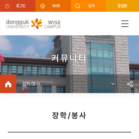
주메뉴 바로가기
푸터 바로가기
로그인
KOR
검색
팝업존
커뮤니티
장학/봉사
장학/봉사