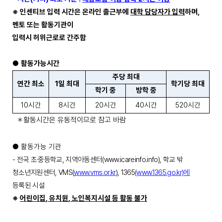
※
인센티브 입력 시간은 온라인 출근부에
대학 담당자가 입력
하며
,
멘토 또는 활동기관이
입력시 허위근로로 간주함
●
활동가능시간
주당 최대
연간 최소
1
일 최대
학기당 최대
학기 중
방학 중
10
시간
8
시간
20
시간
40
시간
520
시간
＊
활동시간은 유동적이므로 참고 바람
●
활동가능 기관
-
전국 초
·
중등학교
,
지역아동센터
(www.icareinfo.info),
학교 밖
청소년지원센터
, VMS(
www.vms.or.kr
), 1365
(www.1365.go.kr)
에
등록된 시설
※
어린이집
,
유치원
,
노인복지시설 등 활동 불가