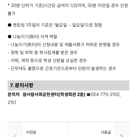
* 30
분 단위가 기준
(
시간당 급여의
1/2)
이며
, 30
분 미만일 경우 인정
불가
●
멘토링
1
주일의 기준은
‘
월요일
~
일요일
’
으로 정함
●
나눔지기
(
튜터
)
자격 박탈
-
나눔지기
(
튜터
)
의 신청내용 및 제출서류가 허위로 판명될 경우
-
정학 및 퇴학 등 학사징계를 받은 경우
-
자퇴
,
제적 등으로 학생 신분을 상실한 경우
-
근무태도 불량으로 근로기관으로부터 민원이 발생하는 경우
7.
문의사항
문의처
:
참사람사회공헌센터
(
학생회관
2
층
)
☎
054-770-2150,
2151
이전글
다음글