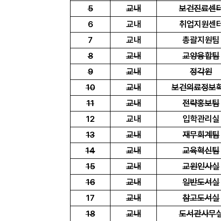
5
교내
보건진료센
6
교내
취업지원센
7
교내
총괄지원팀
8
교내
교양융합팀
9
교내
정각원
10
교내
보건의료정보
11
교내
전략홍보팀
12
교내
입학관리실
13
교내
재무회계팀
14
교내
교육혁신팀
15
교내
교원인사실
16
교내
일반도서실
17
교내
참고도서실
18
교내
도서관사무