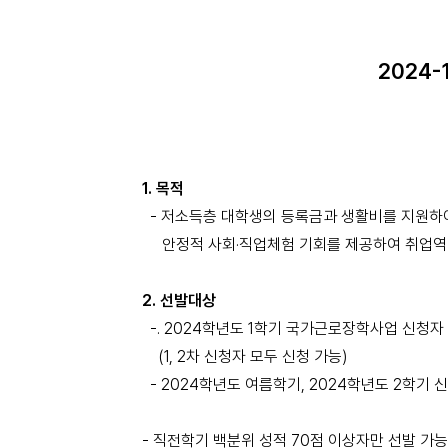
2024-
1.
목적
-
저소득층 대학생의 등록금과 생활비를 지원하
안정적 사회
·
직업체험 기회를 제공하여 취업역
2.
선발대상
-. 2024
학년도
1
학기
국가근로장학사업
신청자
(1, 2
차 신청자 모두 신청 가능
)
- 2024
학년도 여름학기
, 2024
학년도
2
학기 
-
직전학기 백분위 성적
70
점 이상자만 선발 가능