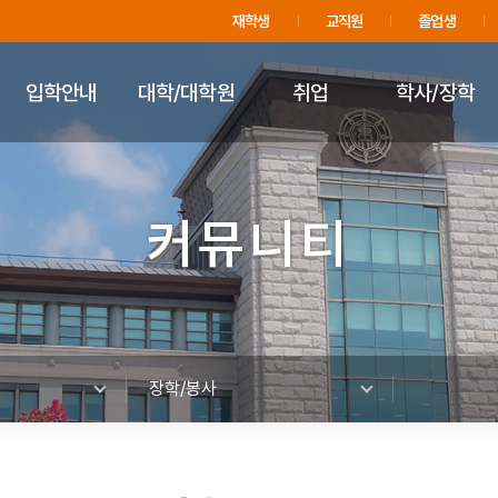
주메뉴 바로가기
푸터 바로가기
재학생
교직원
졸업생
입학안내
대학/대학원
취업
학사/장학
커뮤니티
장학/봉사