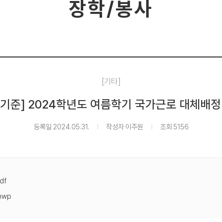
장학/봉사
[기타]
일 기준] 2024학년도 여름학기 국가근로 대체배정
등록일 2024.05.31.
작성자 이주원
조회 5156
df
hwp