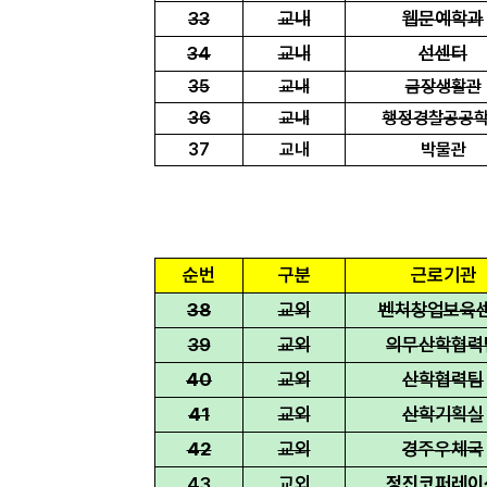
33
교내
웹문예학과
34
교내
선센터
35
교내
금장생활관
36
교내
행정경찰공공
37
교내
박물관
순번
구분
근로기관
38
교외
벤처창업보육
39
교외
의무산학협력
40
교외
산학협력팀
41
교외
산학기획실
42
교외
경주우체국
43
교외
정진코퍼레이