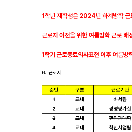
1
학년 재학생은
2024
년 하계방학 
근로지 이전을 위한 여름방학 근로 
1학기 근로종료의사표현 이후 여름방
6.
근로지
순번
구분
근로기관
1
교내
비서팀
2
교내
경영평가실
3
교내
한의과대학
4
교내
혁신사업팀