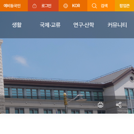
예비동국인
로그인
KOR
검색
팝업존
생활
국제·교류
연구·산학
커뮤니티