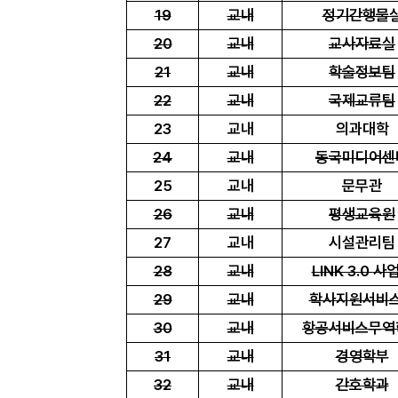
19
교내
정기간행물
20
교내
교사자료실
21
교내
학술정보팀
22
교내
국제교류팀
23
교내
의과대학
24
교내
동국미디어센
25
교내
문무관
26
교내
평생교육원
27
교내
시설관리팀
28
교내
LINK 3.0
사
29
교내
학사지원서비
30
교내
항공서비스무역
31
교내
경영학부
32
교내
간호학과