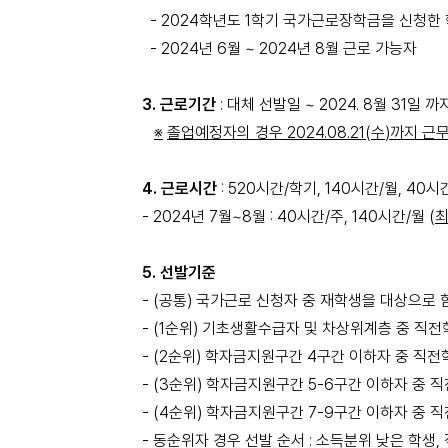
- 2024
학년도
1
학기 국가근로장학금을 신청한 
- 2024
년
6
월
~ 2024
년
8
월
근로 가능자
3.
근로기간
:
대체 선발일
~ 2024. 8
월
31
일 까
※
졸업예정자의 경우
2024.08.21(
수
)
까지 근
4.
근로시간
: 520
시간
/
학기
, 140
시간
/
월
, 40
시
- 2024
년
7
월
~8
월
: 40
시간
/
주
, 140
시간
/
월
(
최
5.
선발기준
- (
공통
)
국가근로
신청자 중 재학생을 대상으로 
- (1
순위
)
기초생활수급자 및 차상위계층 중 직전
- (2
순위
)
학자금지원구간
4
구간 이하자 중 직전
- (3
순위
)
학자금지원구간
5-6
구간 이하자 중 
- (4
순위
)
학자금지원구간
7-9
구간 이하자 중 
-
동순위자 경우 선발 순서
:
소득분위 낮은 학생
,