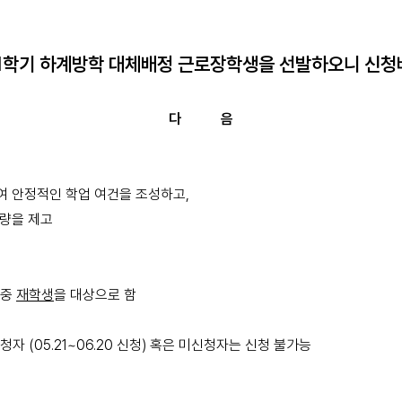
1
학기 하계방학 대체배정 근로장학생을 선발하오니 신
다
음
여 안정적인 학업 여건을 조성하고
,
량을 제고
 중
재학생
을 대상으로 함
신청자
(05.21~06.20
신청
)
혹은 미신청자는 신청 불가능