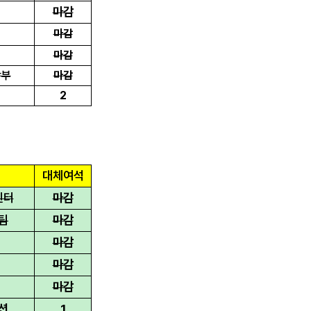
마감
마감
마감
학부
마감
2
대체여석
센터
마감
팀
마감
마감
마감
마감
션
1