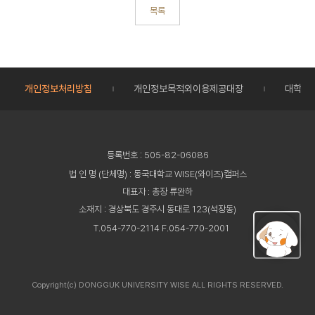
목록
개인정보처리방침
개인정보목적외이용제공대장
대학정
등록번호 : 505-82-06086
법 인 명 (단체명) : 동국대학교 WISE(와이즈)캠퍼스
대표자 : 총장 류완하
소재지 : 경상북도 경주시 동대로 123(석장동)
T.054-770-2114 F.054-770-2001
Copyright(c) DONGGUK UNIVERSITY WISE ALL RIGHTS RESERVED.