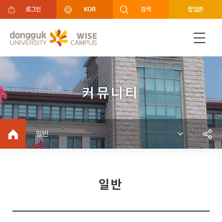
주메뉴 바로가기
푸터 바로가기
로그인
KOR
검색
팝업존
커뮤니티
일반
일반