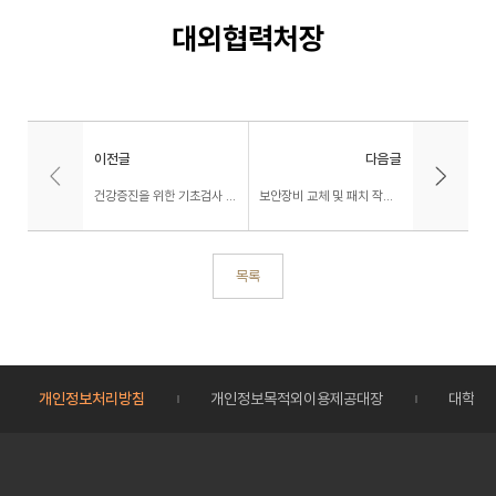
대외협력처장
이전글
다음글
건강증진을 위한 기초검사 시행 안내 (교내 보건진료센터)
보안장비 교체 및 패치 작업 안내(2026.07.19.(일) 08:00~20:00)
목록
개인정보처리방침
개인정보목적외이용제공대장
대학정