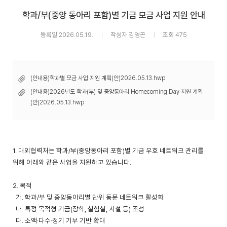
학과/부(중앙 동아리 포함)별 기금 모금 사업 지원 안내
등록일 2026.05.19.
작성자 김영곤
조회 475
(안내용)학과별 모금 사업 지원 계획(안)2026.05.13.hwp
(안내용)2026년도 학과(부) 및 중앙동아리 Homecoming Day 지원 계획
(안)2026.05.13.hwp
1. 대외협력처는 학과
/
부
(
중앙동아리 포함
)
별
기금 우호 네트워크 관리를
위해 아래와 같은 사업을 지원하고 있습니다
.
2. 목적
가
.
학과
/
부 및 중앙동아리별 단위 동문 네트워크 활성화
나
.
특정 목적형 기금
(
장학
,
실험실
,
시설 등
)
조성
다
.
소액
·
다수
·
정기 기부 기반 확대