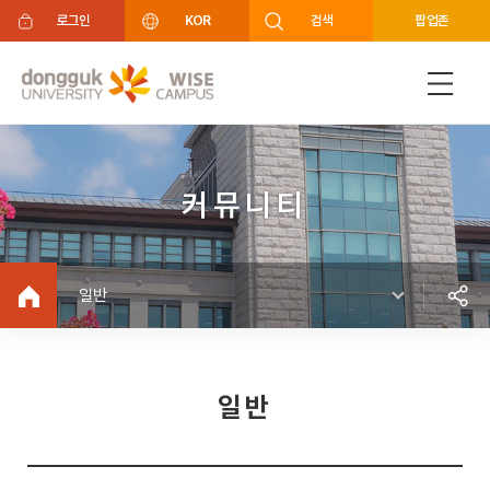
주메뉴 바로가기
푸터 바로가기
로그인
KOR
검색
팝업존
커뮤니티
일반
일반