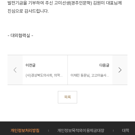
발전기금을 기부하여 주신 고미선생(경주인문학) 김원미 대표님께
진심으로 감사드립니다.
- 대외협력실 -
이전글
다음글
(사)경상북도의사회, 의학과장학기금 3백만원 기탁
이채린 동문님, 고고미술사학과발전기금 1,243,000원 기탁
목록
개인정보처리방침
개인정보목적외이용제공대장
대학정