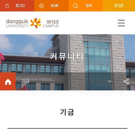
주메뉴 바로가기
푸터 바로가기
로그인
KOR
검색
팝업존
커뮤니티
기금
기금