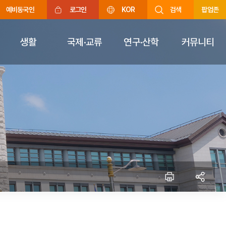
예비동국인
로그인
KOR
검색
팝업존
생활
국제·교류
연구·산학
커뮤니티