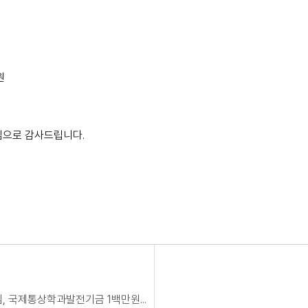
원
심으로 감사드립니다.
이성문(국제통상현장탐색팀12명일동)님, 국제통상학과발전기금 1백만원 기탁