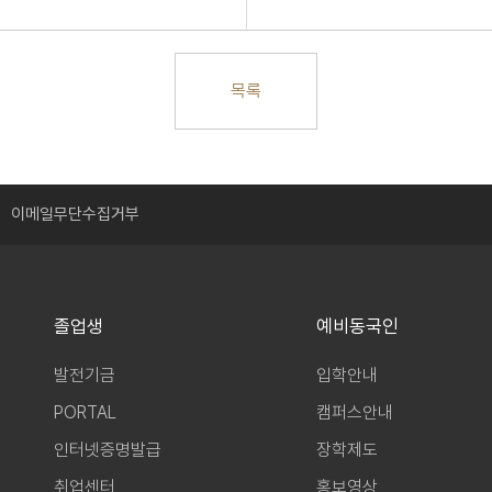
목록
이메일무단수집거부
졸업생
예비동국인
발전기금
입학안내
PORTAL
캠퍼스안내
인터넷증명발급
장학제도
취업센터
홍보영상