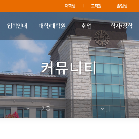
주메뉴 바로가기
푸터 바로가기
재학생
교직원
졸업생
입학안내
대학/대학원
취업
학사/장학
커뮤니티
기금