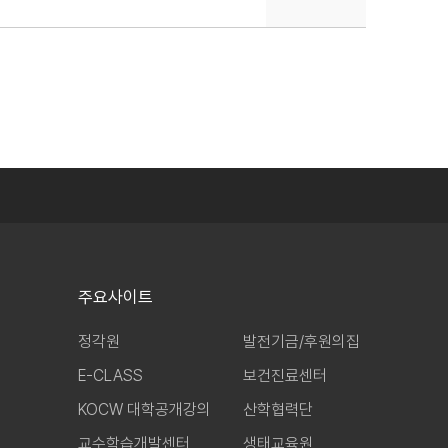
주요사이트
정각원
발전기금/후원의집
E-CLASS
보건진료센터
KOCW 대학공개강의
산학협력단
교수학습개발센터
생태교육원