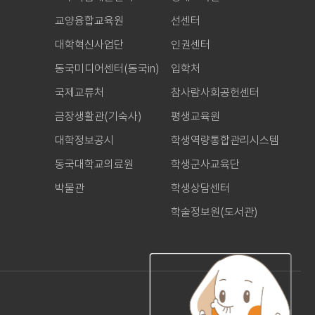
교양융합교육원
선센터
대학혁신사업단
인권센터
동국미디어센터(동국in)
입학처
국제교류처
참사람사회공헌센터
금장생활관(기숙사)
평생교육원
대학정보공시
학생역량통합관리시스템
동국대학교의료원
학생군사교육단
박물관
학생상담센터
학술정보원(도서관)