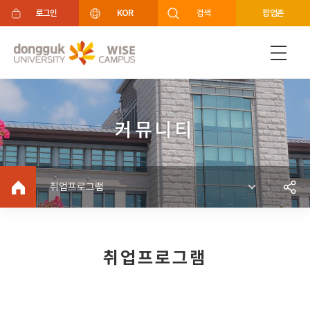
주메뉴 바로가기
푸터 바로가기
로그인
KOR
검색
팝업존
커뮤니티
취업프로그램
취업프로그램