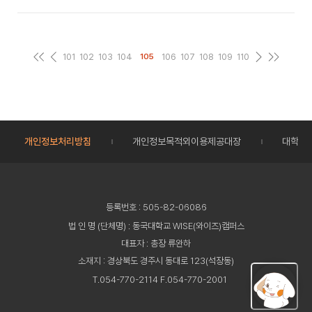
101
102
103
104
106
107
108
109
110
105
개인정보처리방침
개인정보목적외이용제공대장
대학정
등록번호 : 505-82-06086
법 인 명 (단체명) : 동국대학교 WISE(와이즈)캠퍼스
대표자 : 총장 류완하
소재지 : 경상북도 경주시 동대로 123(석장동)
T.054-770-2114 F.054-770-2001