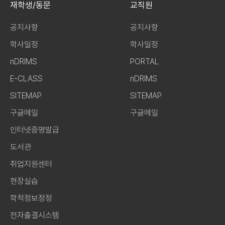
재학생/동문
교직원
공지사항
공지사항
학사일정
학사일정
nDRIMS
PORTAL
E-CLASS
nDRIMS
SITEMAP
SITEMAP
구글메일
구글메일
인터넷증명발급
도서관
취업지원센터
현장실습
학적정보정정
전자출결시스템