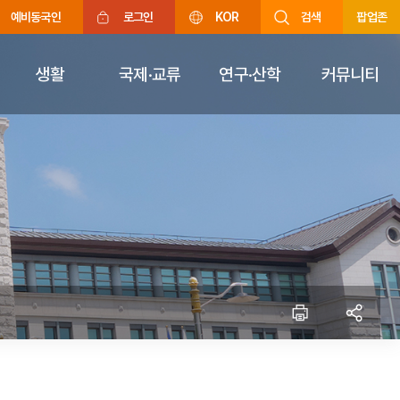
예비동국인
로그인
KOR
검색
팝업존
생활
국제·교류
연구·산학
커뮤니티