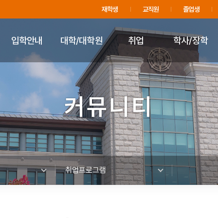
주메뉴 바로가기
푸터 바로가기
재학생
교직원
졸업생
입학안내
대학/대학원
취업
학사/장학
커뮤니티
취업프로그램