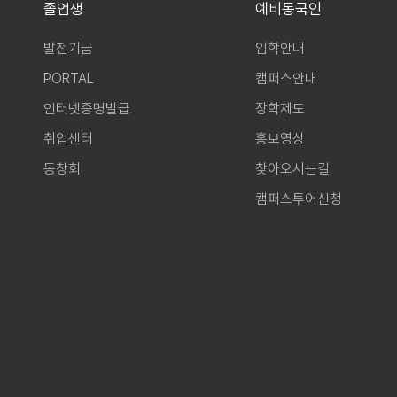
졸업생
예비동국인
발전기금
입학안내
PORTAL
캠퍼스안내
인터넷증명발급
장학제도
취업센터
홍보영상
동창회
찾아오시는길
캠퍼스투어신청