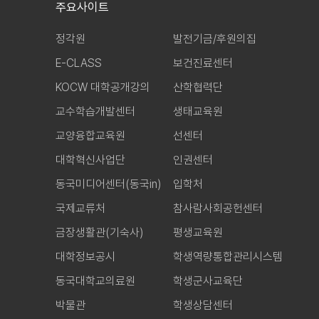
주요사이트
정각원
발전기금/후원의집
E-CLASS
보건진료센터
KOCW 대학공개강의
산학협력단
교수학습개발센터
생태교육원
교양융합교육원
선센터
대학혁신사업단
인권센터
동국미디어센터(동국in)
입학처
국제교류처
참사람사회공헌센터
금장생활관(기숙사)
평생교육원
대학정보공시
학생역량통합관리시스템
동국대학교의료원
학생군사교육단
박물관
학생상담센터