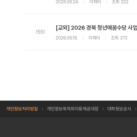
2026.06.24.
이채미
조회 322
[교외] 2026 경북 청년애꿈수당 사
1551
2026.06.18.
이채미
조회 372
개인정보처리방침
개인정보목적외이용제공대장
대학정보공시