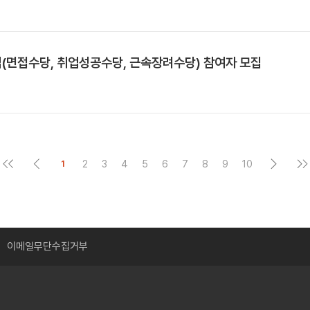
업(면접수당, 취업성공수당, 근속장려수당) 참여자 모집
2
3
4
5
6
7
8
9
10
1
이메일무단수집거부