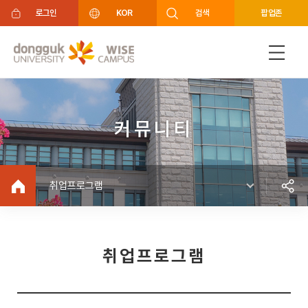
주메뉴 바로가기
푸터 바로가기
로그인
KOR
검색
팝업존
커뮤니티
취업프로그램
취업프로그램