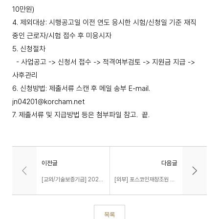
10만원)
4. 제외대상: 시행공고일 이전 연도 응시한 시험/신청일 기준 재직
중인 근로자/시험 접수 후 미응시자
5. 신청절차
- 사업공고 -> 신청서 접수 -> 적격여부검토 -> 지원금 지급 ->
사후관리
6. 신청방법: 제출서류 스캔 후 메일 송부 E-mail.
jn04201@korcham.net
7. 제출서류 및 지급방법 등은 첨부파일 참고. 끝.
이전글
다음글
[교외/기술보증기금] 2025 기보 제8기 청년기술평가 체험단 모집
[외부] 포스코인재창조원 미래 HRDer 육성프로젝트 '포송포송 HRDer 4기' 모집
목록