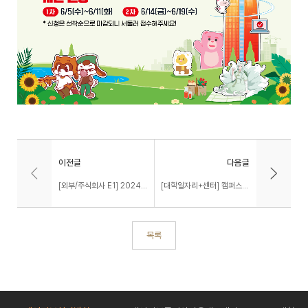
이전글
다음글
[외부/주식회사 E1] 2024년 채용연계형 인턴 채용 ~6/23(일)
[대학일자리+센터] 캠퍼스 리크루팅(현대제철 새마을금고)
목록