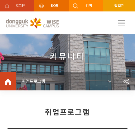
주메뉴 바로가기
푸터 바로가기
로그인
KOR
검색
팝업존
커뮤니티
취업프로그램
취업프로그램