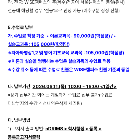
라
.
전공
: WISE
캠퍼스의 주
(
복수
)
전공이 서울캠퍼스의 동일
(
유사
)
전공에 해당할 경우
‘
전공
’
으로 인정 가능
(
이수구분 정정 진행
)
5.
수업료 납부
가
.
수업료 책정 기준
:
•
이론교과목
: 90,000
원
(
학점당
) /
•
실습교과목
: 105,000
원
(
학점당
)
※
자아와명상
1,2
및 영어 기초교육 교과목
: 105,000
원
(
학점당
)
※
이론과 실습을 병행하는 수업은 실습과목의 수업료 적용
※
수강 취소 등에 따른 수업료 환불은
WISE
캠퍼스 환불 기준과 동일
나
.
납부기간
:
2026.06.11.(
목
), 10:00 ~ 16:00 <1
일간
>
※
상기 납부기간 외에는 계절학기 수업료 납부 불가
(
수업료
미납부자의 수강 신청내역은삭제 처리됨
)
다
.
납부방법
1)
고지서 출력 방법
:
nDRIMS >
학사행정
>
등록
>
등록금고지서출력