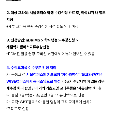
2.
대상 교과목
:
서울캠퍼스 학생 수강신청 완료 후
,
여석범위 내 별도
지정
※
세부 교과목 현황 수강신청 시점 별도 안내 예정
3.
신청방법
: nDRIMS >
학사행정
>
수강신청
>
계절학기캠퍼스교류수강신청
*PC
버전 활용 권장
-
모바일 버전에서 메뉴가 안보일 수 있음
.
4.
수강교과목 이수구분 인정 처리
가
.
공통교양
:
서울캠퍼스의 기초교양
‘
자아와명상
’,‘
불교와인간
’
은
WISE
캠퍼스에서 동국소양으로 인정
가능
(
기 수강내역이 있는 경우
재수강 처리 반영
/
이 외의 기초교양 교과목들은
‘
자유선택
’
처리
)
나
.
중점교양
/
학문기초
/
일반교양
: ‘
자유선택
’
으로 인정
다
.
교직
: WISE
캠퍼스와 동일 명칭의 교직 교과목에 한하여
‘
교직
’
으로 인정