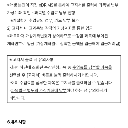
※
학생 본인이 직접
nDRIMS
를 통하여
고지서를 출력해
과목별 납부
가상계좌 확인
-
과목별 수업료 납부 진행
※
계절학기 수업료의 경우
,
카드 납부 불가
2)
고지서 내 교과목별 각각의 가상계좌를 통한 입금
※
과목마다 가상계좌번호가 상이하므로 수강할 과목에 부여된
계좌번호로 입금
(
가상계좌별로 정확한 금액을 입금해야 입금처리됨
)
※
고지서 출력 시 유의사항
-
화면 하단에 조회된 수강신청과목 중
수업료를 납부할 과목을
선택한 후
[
고지서
]
버튼을 눌러 출력
하시기 바랍니다
.
-
이미 수업료를 납부한 과목은 고지서를 출력하실 수 없습니다
.
-
과목별로 별도의 가상계좌에 납부
해야 하는 점 유의하시기
바랍니다
.
6.
유의사항