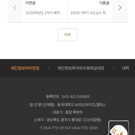
이전글
다음글
2026학년도 2학기 복학 신청 안내(~8.28까지 신청기간 연장)
2026-1학기 지도교수 학생지도 및 상담 만족도 조사 실시
목록
개인정보처리방침
개인정보목적외이용제공대장
대학정
등록번호 : 505-82-06086
법 인 명 (단체명) : 동국대학교 WISE(와이즈)캠퍼스
대표자 : 총장 류완하
소재지 : 경상북도 경주시 동대로 123(석장동)
T.054-770-2114 F.054-770-2001