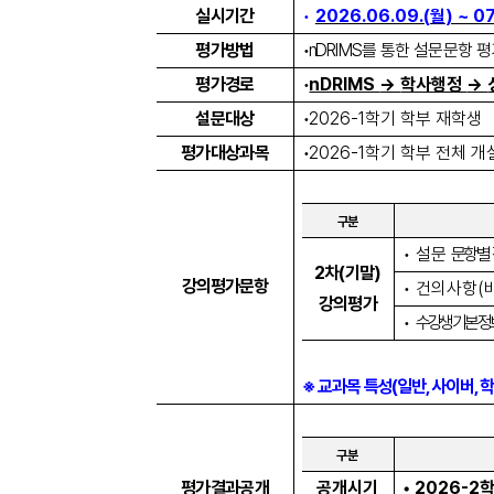
실시기간
•
2026.06.09.(
월
) ~ 07
평가방법
•
n
DRIMS
를 통한 설문문항 
평가경로
•
nDRIMS
→
학사행정
→
설문대상
•
2026-1
학기 학부 재학생
평가대상과목
•
2026-1
학기 학부 전체 
구분
•
설문
문항별
2
차
(
기말
)
강의평가문항
•
건의사항
(
강의평가
•
수강생 기본 정
※
교과목 특성
(
일반
,
사이버
,
구분
평가결과공개
공개시기
•
2026-2
학