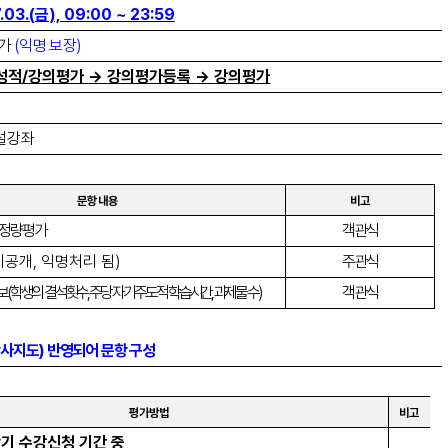
.03.(
금
), 09:00 ~ 23:59
평가
(
익명 보장
)
성적
/
강의평가
→
강의평가등록
→
강의평가
개설강좌
문항 내용
비고
 정량평가
객관식
비공개
,
익명처리 됨
)
주관식
보
(
학생의 결석횟수
,
주당 자기주도적 학습시간
,
과제물 수
)
객관식
학사지도
)
반영되어 문항 구성
평가방법
비고
기 수강신청 기간 중