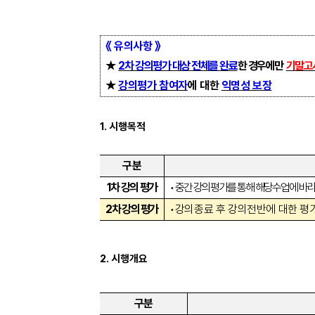
《
유의사항
》
★
2
차 강의평가 대상 전체를 완료
한 경우에만
기말고
★
강의평가 참여자
에 대한
익명성 보장
1.
시행목적
구분
1
차 강의 평가
•
중간 강의평가를 통해 해당수업에 바라
2
차 강의 평가
•
강의종료 후 강의전반에 대한 평
2.
시행개요
구분