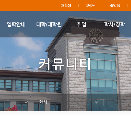
주메뉴 바로가기
푸터 바로가기
재학생
교직원
졸업생
입학안내
대학/대학원
취업
학사/장학
커뮤니티
학사