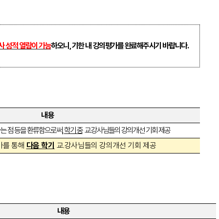
사 성적 열람이 가능
하오니
,
기한 내 강의평가를 완료해주시기 바랍니다
.
내용
는 점 등을 환류함으로써
,
학기 중
교
․
강사님들의 강의개선 기회 제공
가를 통해
다음 학기
교
․
강사님들의 강의개선 기회 제공
내용