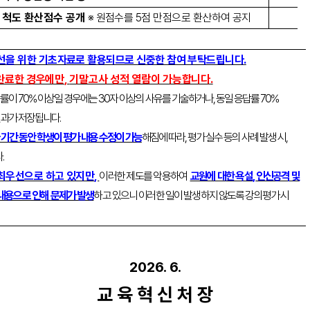
 척도 환산점수 공개
※
원점수를
5
점 만점으로 환산하여 공지
개선을 위한 기초자료로 활용되므로 신중한 참여 부탁드립니다
.
 완료한 경우에만
,
기말고사 성적 열람이 가능합니다
.
답률이
70%
이상일 경우에는
30
자 이상의 사유를 기술하거나
,
동일 응답률
70%
결과가 저장됩니다
.
 기간 동안 학생이 평가 내용 수정이 가능
해짐에 따라
,
평가 실수 등의 사례 발생 시
,
다
.
 최우선으로 하고 있지만
,
이러한 제도를 악용하여
교원에 대한 욕설
,
인신공격 및
 내용으로 인
해 문제가 발생
하고 있으니 이러한 일이 발생하지 않도록 강의평가 시
2026. 6.
교 육 혁 신 처 장