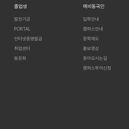
졸업생
예비동국인
발전기금
입학안내
PORTAL
캠퍼스안내
인터넷증명발급
장학제도
취업센터
홍보영상
동창회
찾아오시는길
캠퍼스투어신청