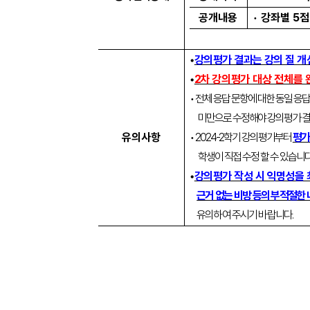
공개내용
•
강좌별
5
점
•
강의평가 결과는 강의 질 
•
2
차 강의평가 대상 전체를
•
전체 응답 문항에 대한 동일 응
미만으로 수정해야 강의평가 
유의사항
•
2024-2
학기 강의평가부터
평가
학생이 직접 수정 할 수 있습니
•
강의평가 작성 시 익명성을
근거 없는 비방 등의 부적절한
유의하여 주시기 바랍니다
.