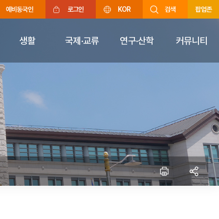
예비동국인
로그인
KOR
검색
팝업존
생활
국제·교류
연구·산학
커뮤니티