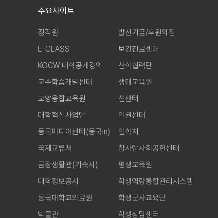
주요사이트
정각원
발전기금/후원의집
E-CLASS
보건진료센터
KOCW 대학공개강의
산학협력단
교수학습개발센터
생태교육원
교양융합교육원
선센터
대학혁신사업단
인권센터
동국미디어센터(동국in)
입학처
국제교류처
참사람사회공헌센터
금장생활관(기숙사)
평생교육원
대학정보공시
학생역량통합관리시스템
동국대학교의료원
학생군사교육단
박물관
학생상담센터