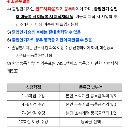
취소할 수 없음
4)
졸업연기자는
반드시 다음 학기 등록
하여야 하며
,
졸업연기 승인
후 미등록 시 미등록 시 제적처리 됨
.
미등록 제적 시 재입학 후
최소
1
학기 이상 이수해야 졸업가능함
5)
졸업연기 승인 후에는 절대 휴학할 수 없음
6)
졸업연기자의 경우 장학금 지급이 제한될 수 있음
7)
졸업연기자는 반드시 한 과목 이상 수강 신청하여야 하며
,
학점등록
기준으로 등록하여야 함
8)
학점등록 납부액 기준표
(
※
WISE
캠퍼스 등록금에 관한 시행세칙
제
5
조
)
신청학점
등록금 납부액
1~3
학점 수강
본인 소속계열 등록금액의
1/6
4~6
학점 수강
본인 소속계열 등록금액의
1/3
7~9
학점 수강
본인 소속계열 등록금액의
1/2
10
학점 이상 수강
등록금 전액