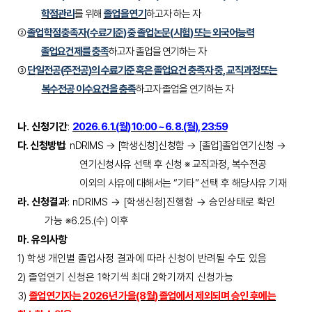
학점관리
를 위해
졸업을 연기
하고자 하는 자
②
졸업학점 충족자
(
수료기준
)
중 졸업논문
(
시험
)
또는 외국어능력
졸업요건제를 충족
하고자 졸업을 연기하는 자
③
단일전공
(
주전공
)
의 수료기준 혹은 졸업요건 충족자 중
,
교직과정 또는
복수전공 이수요건을 충족
하고자 졸업을 연기하는 자
나
.
신청기간
:
2026. 6. 1.(
월
) 10:00 ~ 6. 8.(
월
), 23:59
다
.
신청방법
:
nDRIMS
→
[
학생신청
]
신청함
→
[
졸업
]
졸업연기신청
→
연기신청사유 선택 후 신청
※
교직과정
,
복수전공
이외의 사유에 대해서는
“
기타
”
선택 후 해당사유 기재
라
.
신청결과
:
nDRIMS
→
[
학생신청
]
진행함
→
승인상태로 확인
가능
※
6.25.(
수
)
이후
마
.
유의사항
1)
학생 개인별 졸업사정 결과에 따라 신청이 반려될 수도 있음
2)
졸업연기 신청은
1
학기씩 최대
2
학기까지 신청가능
3)
졸업연기자는
2026
년 가을
(8
월
)
졸업에서 제외되며 승인 후에는