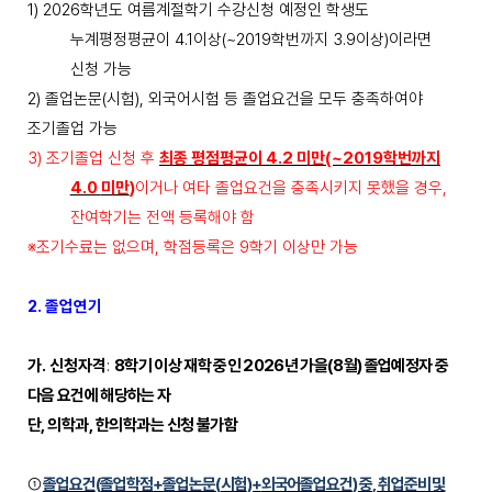
1) 2026
학년도 여름계절학기 수강신청 예정인 학생도
누계평정평균이
4.1
이상
(~2019
학번까지
3.9
이상
)
이라면
신청 가능
2)
졸업논문
(
시험
),
외국어시험 등 졸업요건을 모두 충족하여야
조기졸업 가능
3)
조기졸업 신청 후
최종 평점평균이
4.2
미만
(~2019
학번까지
4.0
미만
)
이거나 여타 졸업요건을 충족시키지 못했을 경우
,
잔여학기는 전액 등록해야 함
※
조기수료는 없으며
,
학점등록은
9
학기 이상만 가능
2.
졸업연기
가
.
신청자격
:
8
학기 이상 재학 중인
2026
년 가을
(8
월
)
졸업예정자 중
다음 요건에 해당하는 자
단
,
의학과
,
한의학과는 신청 불가함
①
졸업요건
(
졸업학점
+
졸업논문
(
시험
)+
외국어졸업요건
)
중
,
취업준비 및