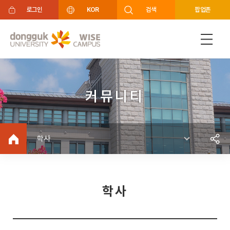
주메뉴 바로가기
푸터 바로가기
로그인
KOR
검색
팝업존
커뮤니티
학사
학사