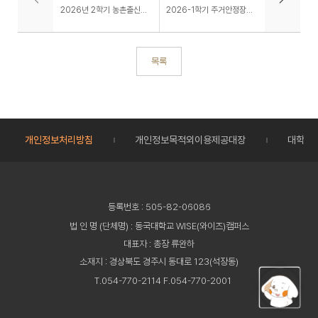
2026년 2학기 농촌출신대학(원)생 학자금대출 안내
2026-1학기 주거안정장학 지급요청서 제출 마감 안내
목록
개인정보처리방침
개인정보목적외이용제공대장
대학정
등록번호 : 505-82-06086
법 인 명 (단체명) : 동국대학교 WISE(와이즈)캠퍼스
대표자 : 총장 류완하
소재지 : 경상북도 경주시 동대로 123(석장동)
T.054-770-2114 F.054-770-2001