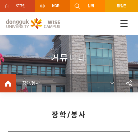
주메뉴 바로가기
푸터 바로가기
로그인
KOR
검색
팝업존
커뮤니티
장학/봉사
장학/봉사