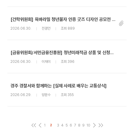
[건학위원회] 육바라밀 청년불자 인증 굿즈 디자인 공모전 안내
2026.06.30.
전경언
조회 889
[금융위원회/서민금융진흥원] 청년미래적금 상품 및 신청방법 안내
2026.06.30.
이채미
조회 396
경주 경찰서와 함께하는 [실제 사례로 배우는 교통상식]
2026.06.29.
양문수
조회 355
1
3
4
5
6
7
8
9
10
2