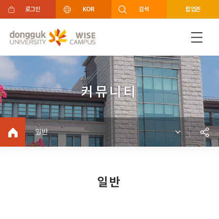
주메뉴 바로가기
푸터 바로가기
로그인
KOR
검색
팝업존
커뮤니티
일반
일반