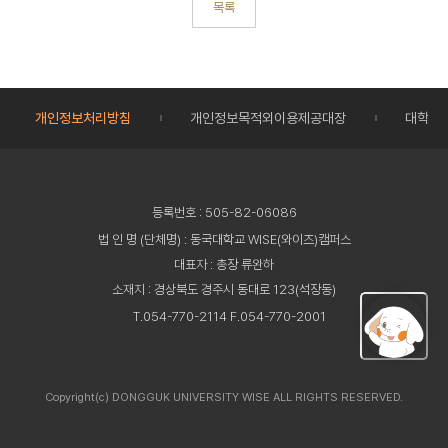
목록
개인정보처리방침
개인정보목적외이용제공대장
대학정
등록번호 : 505-82-06086
법 인 명 (단체명) : 동국대학교 WISE(와이즈)캠퍼스
대표자 : 총장 류완하
소재지 : 경상북도 경주시 동대로 123(석장동)
T.054-770-2114 F.054-770-2001
Copyright(c) DONGGUK UNIVERSITY WISE ALL RIGHTS RESERVED.