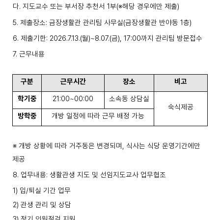
다
.
지도교수 또는 부서장 추천서
1
부
(
※
해당 경우에만 제출
)
5.
제출장소
:
금장생활관 관리팀 사무실
(
금장생활관 반야동
1
층
)
6.
제출기한
: 2026.7.13.(
월
)~8.07.(
금
), 17:00
까지 관리팀 방문접수
7.
근무내용
구분
근무시간
장소
비고
학기중
21:00~00:00
소속동 상담실
숙식제공
방학중
개방 일정에 따라 근무 배정 가능
※
개방 상황에 따라 거주동은 변경되며
,
식사는 식당 운영기간에만
제공
8.
업무내용
:
생활관생 지도 및 선임지도교사 업무협조
1)
입
/
퇴실 기간 업무
2)
관생 관리 및 상담
3)
정기 인원점검 지원