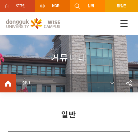
주메뉴 바로가기
푸터 바로가기
로그인
KOR
검색
팝업존
커뮤니티
일반
일반