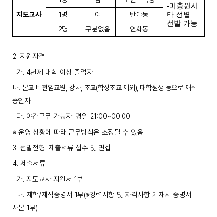
1
명
남
보현미륵동
-미충원시
지도교사
1
명
여
반야동
타 성별
선발 가능
2
명
구분없음
연화동
2.
지원자격
가
. 4
년제 대학 이상 졸업자
나
.
본교 비전임교원
,
강사
,
조교
(
학생조교 제외
),
대학원생 등으로 재직
중인자
다
.
야간근무 가능자
:
평일
21:00~00:00
※
운영 상황에 따라 근무방식은 조정될 수 있음
.
3.
선발전형
:
제출서류 접수 및 면접
4.
제출서류
가
.
지도교사 지원서
1
부
나
.
재학
/
재직증명서
1
부
(
※
경력사항 및 자격사항 기재시 증명서
사본
1
부
)