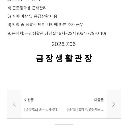
4)
근로장학생 근태관리
5)
심야 비상 및 응급상황 대응
6)
방학 중 생활관 단체 개방에 따른 추가 근무
9.
문의처
:
금장생활관 상담실
19
시
~22
시
(054-779-0110)
2026.7.06.
금 장 생 활 관 장
이전글
다음글
[경상북도] 중국 닝샤국제청년캠프 참가 및 독립운동유적지 탐방 참자가 모집 안내
[정각원] 초하루, 관음재일 기도 안내