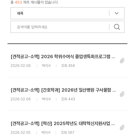
총
453
개의 게시물이 있습니다.
[견적공고-소액] 2026 학위수여식 졸업생특화프로그램 홍보물품 구매
2026.02.06.
박지수
조회 456
[견적공고-소액] [간호학과] 2026년 일산병원 구사물함 폐기 및 신규 사물함 구입 및 설치
2026.02.06.
박지수
조회 443
[견적공고-소액] [혁신] 2025학년도 대학혁신지원사업 우수사례집 책자 제작 인쇄
2026.02.05.
박지수
조회 367