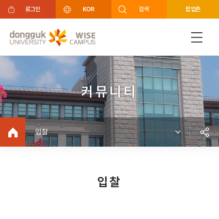
주메뉴 바로가기
푸터 바로가기
로그인
KOR
검색
팝업존
커뮤니티
입찰
입찰