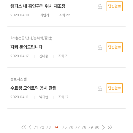
캠퍼스 내 흡연구역 위치 재조정
답변완료
2023.04.18.
최민기
조회 22
학적(전공/전과/휴복학/졸업)
자퇴 문의드립니다
답변완료
2023.04.17.
신대용
조회 7
정보시스템
수료생 모의토익 응시 관련
답변완료
2023.04.11.
박규현
조회 17
71
72
73
75
76
77
78
79
80
74