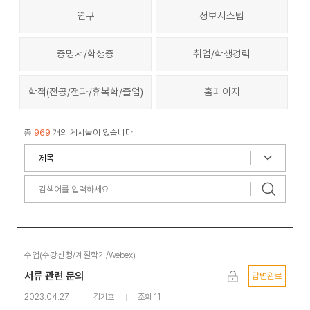
연구
정보시스템
증명서/학생증
취업/학생경력
학적(전공/전과/휴복학/졸업)
홈페이지
총
969
개의 게시물이 있습니다.
수업(수강신청/계절학기/Webex)
서류 관련 문의
답변완료
2023.04.27.
강기호
조회 11