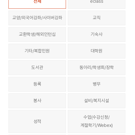
전체
eclass
교양/외국어강좌/사이버강좌
교직
교환학생/해외인턴십
기숙사
기타/복합민원
대학원
도서관
동아리/학생회/장학
등록
병무
봉사
설비/복지시설
수업(수강신청/
성적
계절학기/Webex)