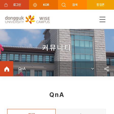
주메뉴 바로가기
푸터 바로가기
로그인
KOR
검색
팝업존
커뮤니티
QnA
QnA