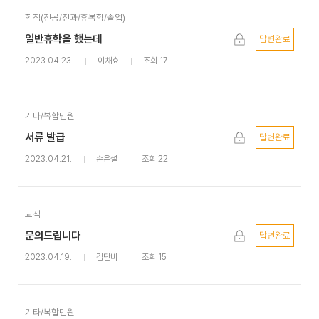
학적(전공/전과/휴복학/졸업)
일반휴학을 했는데
답변완료
2023.04.23.
이채효
조회 17
기타/복합민원
서류 발급
답변완료
2023.04.21.
손은설
조회 22
교직
문의드립니다
답변완료
2023.04.19.
김단비
조회 15
기타/복합민원