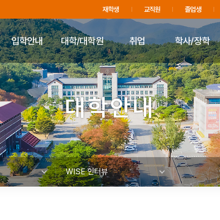
주메뉴 바로가기
푸터 바로가기
재학생
교직원
졸업생
입학안내
대학/대학원
취업
학사/장학
대학안내
WISE 인터뷰