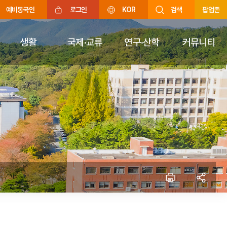
예비동국인
로그인
KOR
검색
팝업존
생활
국제·교류
연구·산학
커뮤니티