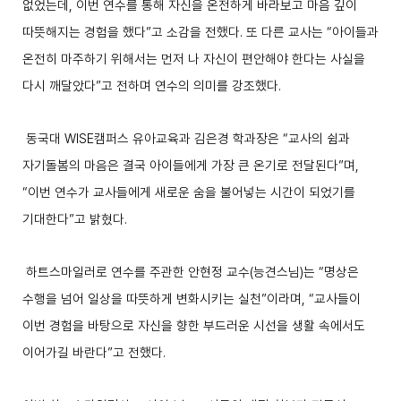
없었는데
,
이번 연수를 통해 자신을 온전하게 바라보고 마음 깊이
따뜻해지는 경험을 했다
”
고 소감을 전했다
.
또 다른 교사는
“
아이들과
온전히 마주하기 위해서는 먼저 나 자신이 편안해야 한다는 사실을
다시 깨달았다
”
고 전하며 연수의 의미를 강조했다
.
동국대
WISE
캠퍼스 유아교육과 김은경 학과장은
“
교사의 쉼과
자기돌봄의 마음은 결국 아이들에게 가장 큰 온기로 전달된다
”
며
,
“
이번 연수가 교사들에게 새로운 숨을 불어넣는 시간이 되었기를
기대한다
”
고 밝혔다
.
하트스마일러로 연수를 주관한 안현정 교수
(
능견스님
)
는
“
명상은
수행을 넘어 일상을 따뜻하게 변화시키는 실천
”
이라며
, “
교사들이
이번 경험을 바탕으로 자신을 향한 부드러운 시선을 생활 속에서도
이어가길 바란다
”
고 전했다
.