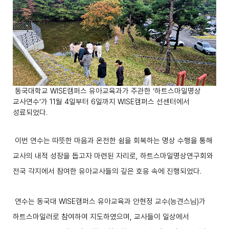
동국대학교
WISE
캠퍼스 유아교육과가 주관한
‘
하트스마일명상
교사연수
’
가
11
월
4
일부터
6
일까지
WISE
캠퍼스 선센터에서
성료되었다
.
이번 연수는 따뜻한 마음과 온전한 쉼을 회복하는 명상 수행을 통해
교사의 내적 성장을 돕고자 마련된 자리로
,
하트스마일명상연구회와
전국 각지에서 참여한 유아교사들의 깊은 호응 속에 진행되었다
.
연수는 동국대
WISE
캠퍼스 유아교육과 안현정 교수
(
능견스님
)
가
하트스마일러로 참여하여 지도하였으며
,
교사들이 일상에서