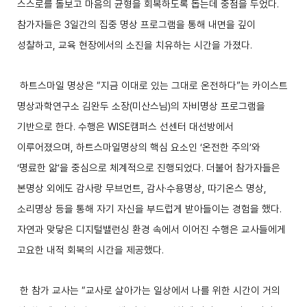
스스로를 돌보고 마음의 균형을 회복하도록 돕는데 중점을 두었다
.
참가자들은
3
일간의 집중 명상 프로그램을 통해 내면을 깊이
성찰하고
,
교육 현장에서의 소진을 치유하는 시간을 가졌다
.
하트스마일 명상은
“
지금 이대로 있는 그대로 온전하다
”
는 카이스트
명상과학연구소 김완두 소장
(
미산스님
)
의 자비명상 프로그램을
기반으로 한다
.
수행은
WISE
캠퍼스 선센터 대선방에서
이루어졌으며
,
하트스마일명상의 핵심 요소인
‘
온전한 주의
’
와
‘
명료한 앎
’
을 중심으로 체계적으로 진행되었다
.
더불어 참가자들은
본명상 외에도 감사랑 무브먼트
,
감사
·
수용명상
,
따기온스 명상
,
소리명상 등을 통해 자기 자신을 부드럽게 받아들이는 경험을 했다
.
자연과 맞닿은 디지털밸런싱 환경 속에서 이어진 수행은 교사들에게
고요한 내적 회복의 시간을 제공했다
.
한 참가 교사는
“
교사로 살아가는 일상에서 나를 위한 시간이 거의