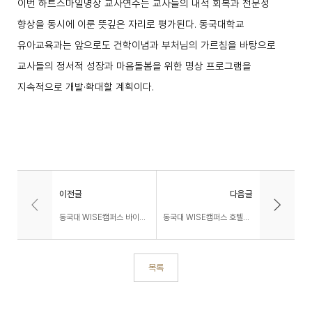
이번 하트스마일명상 교사연수는 교사들의 내적 회복과 전문성
향상을 동시에 이룬 뜻깊은 자리로 평가된다
.
동국대학교
유아교육과는 앞으로도 건학이념과 부처님의 가르침을 바탕으로
교사들의 정서적 성장과 마음돌봄을 위한 명상 프로그램을
지속적으로 개발
·
확대할 계획이다
.
이전글
다음글
동국대 WISE캠퍼스 바이오제약공학과 소재선 교수 3년 연속 세계 상위 2% 연구자 선정
동국대 WISE캠퍼스 호텔관광경영학전공 ‘2025 Hotel & Tourism Fair’ 개최
목록