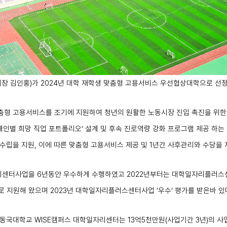
터장 김인홍
)
가
2024
년 대학 재학생 맞춤형 고용서비스 우선협상대학으로 선
춤형 고용서비스를 조기에 지원하여 청년의 원활한 노동시장 진입 촉진을 위한
개인별 희망 직업 포트폴리오
‘
설계 및 후속 진로역량 강화 프로그램 제공 하는
수립을 지원
,
이에 따른 맞춤형 고용서비스 제공 및
1
년간 사후관리와 수당을
리센터사업을
6
년동안 우수하게 수행하였고
2022
년부터는 대학일자리플러스
로 지원해 왔으며
2023
년 대학일자리플러스센터사업
’
우수
‘
평가를 받은바 있
 동국대학교
WISE
캠퍼스 대학일자리센터는
13
억
5
천만원
(
사업기간
3
년
)
의 사