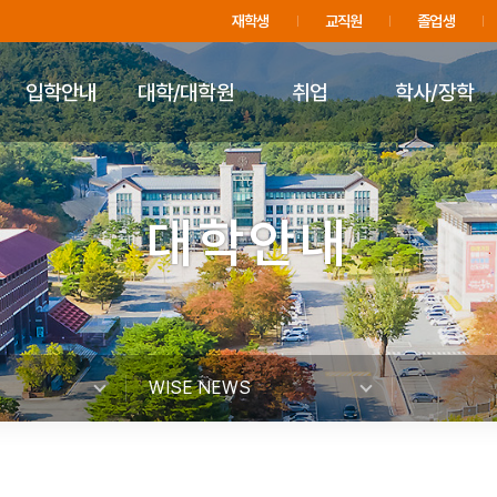
주메뉴 바로가기
푸터 바로가기
재학생
교직원
졸업생
입학안내
대학/대학원
취업
학사/장학
대학안내
WISE NEWS