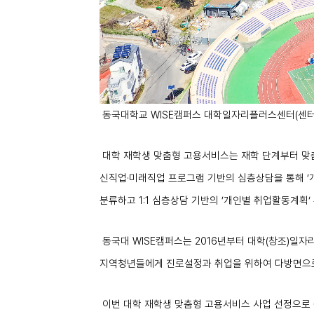
동국대학교
WISE
캠퍼스 대학일자리플러스센터
(
센
대학 재학생 맞춤형 고용서비스는 재학 단계부터 맞
신직업
·
미래직업 프로그램 기반의 심층상담을 통해
’
분류하고
1:1
심층상담 기반의
’
개인별 취업활동계획
‘
동국대
WISE
캠퍼스는
2016
년부터 대학
(
창조
)
일자
지역청년들에게 진로설정과 취업을 위하여 다방면으
이번 대학 재학생 맞춤형 고용서비스 사업 선정으로