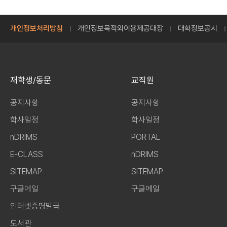
개인정보처리방침
개인정보목적외이용제공대장
대학정보공시
재학생/동문
교직원
공지사항
공지사항
학사일정
학사일정
nDRIMS
PORTAL
E-CLASS
nDRIMS
SITEMAP
SITEMAP
구글메일
구글메일
인터넷증명발급
도서관