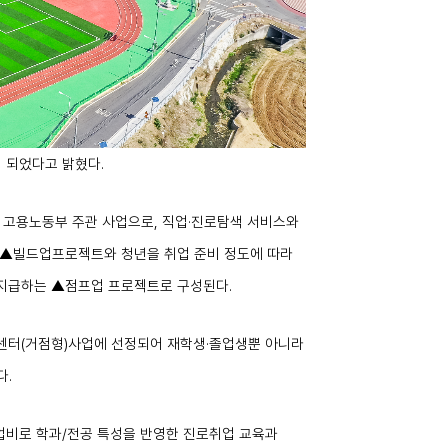
정 되었다고 밝혔다
.
 고용노동부 주관 사업으로
,
직업
·
진로탐색 서비스와
▲
빌드업프로젝트와 청년을 취업 준비 정도에 따라
 지급하는
▲
점프업 프로젝트로 구성된다
.
센터
(
거점형
)
사업에 선정되어 재학생
·
졸업생뿐 아니라
다
.
업비로 학과
/
전공 특성을 반영한 진로취업 교육과