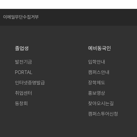
이메일무단수집거부
졸업생
예비동국인
발전기금
입학안내
PORTAL
캠퍼스안내
인터넷증명발급
장학제도
취업센터
홍보영상
동창회
찾아오시는길
캠퍼스투어신청