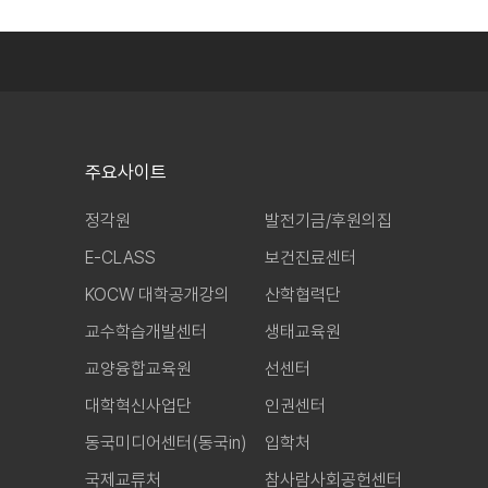
주요사이트
정각원
발전기금/후원의집
E-CLASS
보건진료센터
KOCW 대학공개강의
산학협력단
교수학습개발센터
생태교육원
교양융합교육원
선센터
대학혁신사업단
인권센터
동국미디어센터(동국in)
입학처
국제교류처
참사람사회공헌센터