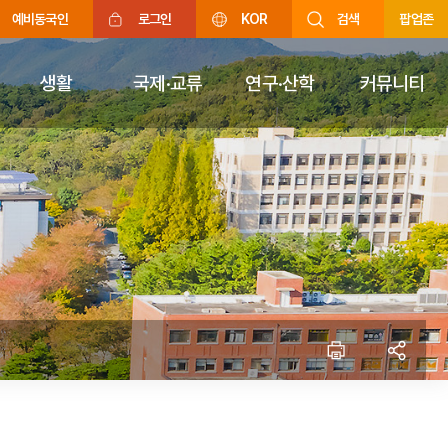
예비동국인
로그인
KOR
검색
팝업존
생활
국제·교류
연구·산학
커뮤니티