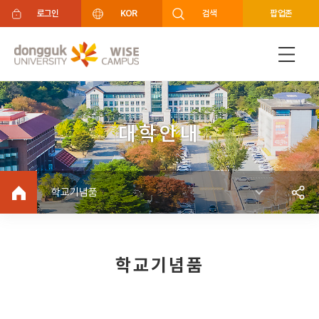
주메뉴 바로가기
푸터 바로가기
로그인
KOR
검색
팝업존
대학안내
학교기념품
학교기념품