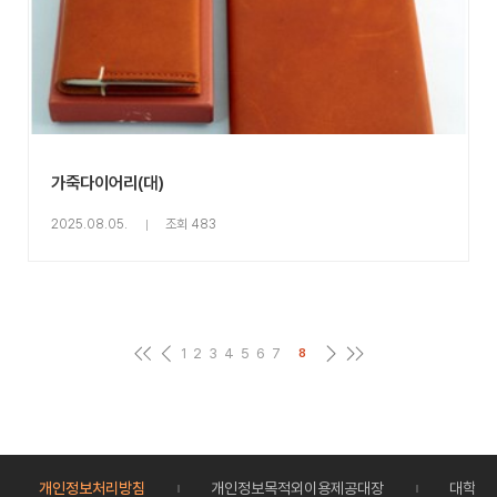
가죽다이어리(대)
2025.08.05.
조회 483
1
2
3
4
5
6
7
8
개인정보처리방침
개인정보목적외이용제공대장
대학정