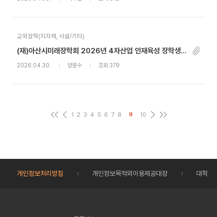
교외장학(지자체, 사설/기타)
(재)아산시미래장학회 2026년 4차산업 인재육성 장학생 선발 공고
2026.04.30.
양문수
조회 379
1
2
3
4
5
6
7
8
10
9
개인정보처리방침
개인정보목적외이용제공대장
대학정