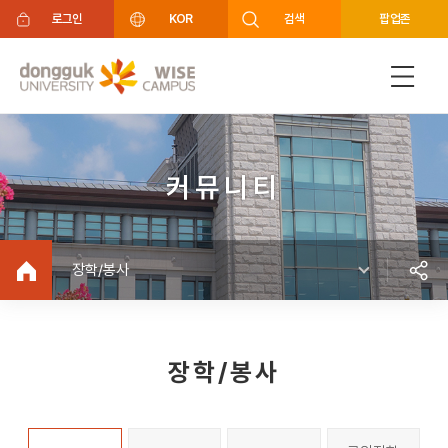
주메뉴 바로가기
푸터 바로가기
로그인
KOR
검색
팝업존
커뮤니티
장학/봉사
장학/봉사