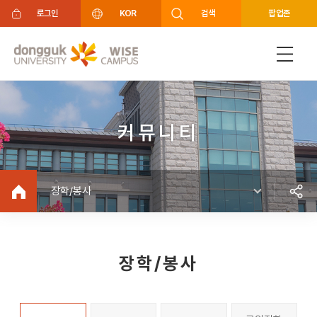
주메뉴 바로가기
푸터 바로가기
로그인
KOR
검색
팝업존
커뮤니티
장학/봉사
장학/봉사