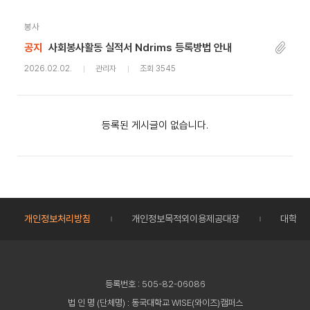
봉사
공지
사회봉사활동 실적서 Ndrims 등록방법 안내
2026.02.02.
관리자
조회 3545
등록된 게시글이 없습니다.
개인정보처리방침
개인정보목적외이용제공대장
대학정
등록번호 : 505-82-06086
법 인 명 (단체명) : 동국대학교 WISE(와이즈)캠퍼스