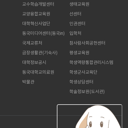
교수학습개발센터
생태교육원
교양융합교육원
선센터
대학혁신사업단
인권센터
동국미디어센터(동국in)
입학처
국제교류처
참사람사회공헌센터
금장생활관(기숙사)
평생교육원
대학정보공시
학생역량통합관리시스템
동국대학교의료원
학생군사교육단
박물관
학생상담센터
학술정보원(도서관)