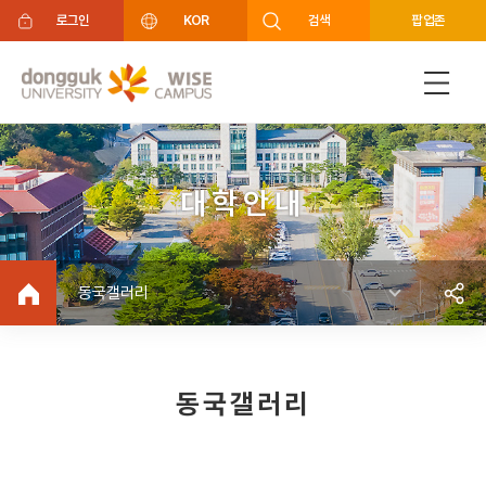
주메뉴 바로가기
푸터 바로가기
로그인
KOR
검색
팝업존
대학안내
동국갤러리
동국갤러리