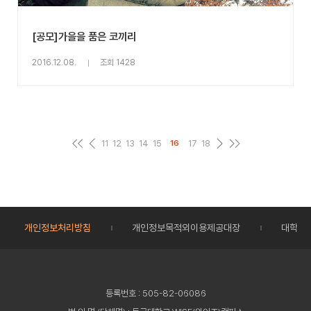
[공모]가을을 품은 코끼리
2016.12.08.
조회 1428
11
12
13
14
15
17
18
16
개인정보처리방침
개인정보목적외이용제공대장
대학정
등록번호 : 505-82-06086