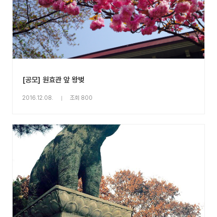
[공모] 원효관 앞 왕벚
2016.12.08.
조회 800