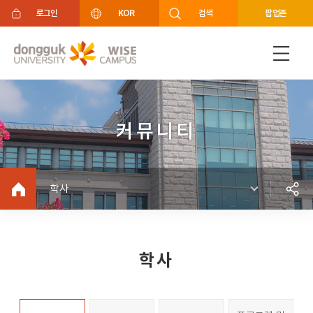
주메뉴 바로가기
푸터 바로가기
로그인
KOR
검색
팝업존
커뮤니티
학사
학사