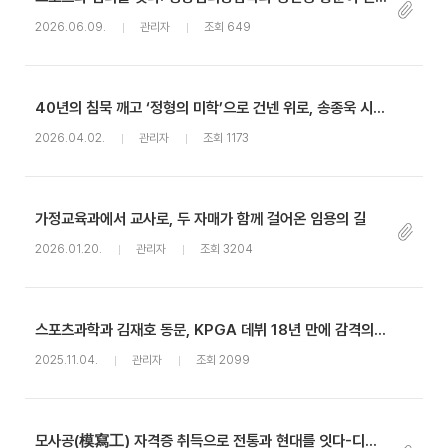
2026.06.09.
관리자
조회 649
40년의 침묵 깨고 ‘정형의 미학’으로 건넨 위로, 송종욱 시인(국어국문, 84학번)
2026.04.02.
관리자
조회 1173
가정교육과에서 교사로, 두 자매가 함께 걸어온 임용의 길
2026.01.20.
관리자
조회 3204
스포츠과학과 김재호 동문, KPGA 데뷔 18년 만에 감격의 첫 승
2025.11.04.
관리자
조회 2099
모사공(模寫工) 자격증 취득으로 전통과 현대를 잇다-디자인미술학과 불교미술전공 구본준(18학번)