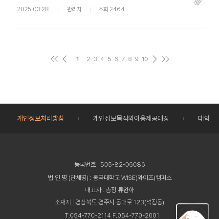
2025.03.28.
관리자
조회 2464
2
3
4
5
6
7
8
9
10
1
개인정보처리방침
개인정보목적외이용제공대장
대학정
등록번호 : 505-82-06086
법 인 명 (단체명) : 동국대학교 WISE(와이즈)캠퍼스
대표자 : 총장 류완하
소재지 : 경상북도 경주시 동대로 123(석장동)
T.054-770-2114 F.054-770-2001